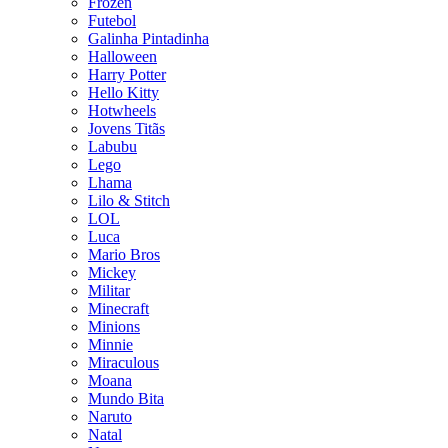
Frozen
Futebol
Galinha Pintadinha
Halloween
Harry Potter
Hello Kitty
Hotwheels
Jovens Titãs
Labubu
Lego
Lhama
Lilo & Stitch
LOL
Luca
Mario Bros
Mickey
Militar
Minecraft
Minions
Minnie
Miraculous
Moana
Mundo Bita
Naruto
Natal