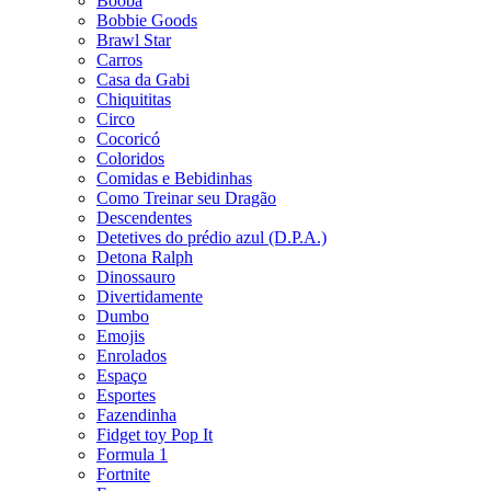
Booba
Bobbie Goods
Brawl Star
Carros
Casa da Gabi
Chiquititas
Circo
Cocoricó
Coloridos
Comidas e Bebidinhas
Como Treinar seu Dragão
Descendentes
Detetives do prédio azul (D.P.A.)
Detona Ralph
Dinossauro
Divertidamente
Dumbo
Emojis
Enrolados
Espaço
Esportes
Fazendinha
Fidget toy Pop It
Formula 1
Fortnite