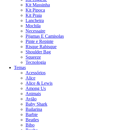
Kit Massinha
Kit Pipoca
Kit Praia
Lancheira
Mochila
Necessaire
Pijamas E Camisolas
Pinte e Repinte
Risque Rabisque
Shoulder Bag
Squeeze
Tecnologia
Temas
Acessórios
Alice
Alice & Lewis
Among Us
Animais
Avião
Baby Shark
Bailarina
Barbie
Beatles
Bibo