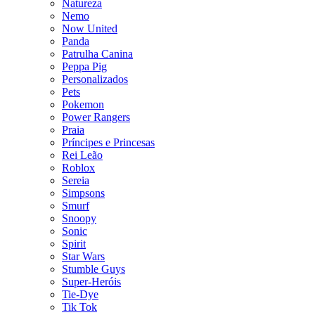
Natureza
Nemo
Now United
Panda
Patrulha Canina
Peppa Pig
Personalizados
Pets
Pokemon
Power Rangers
Praia
Príncipes e Princesas
Rei Leão
Roblox
Sereia
Simpsons
Smurf
Snoopy
Sonic
Spirit
Star Wars
Stumble Guys
Super-Heróis
Tie-Dye
Tik Tok