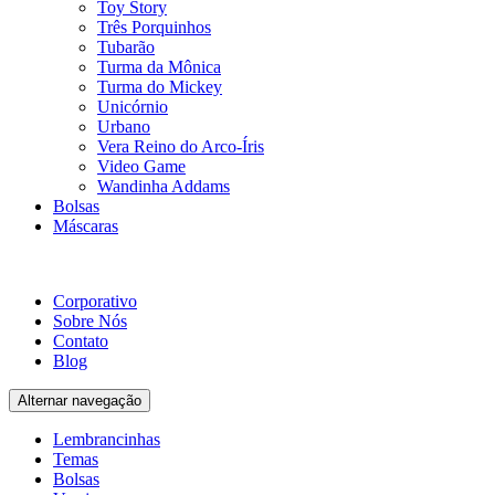
Toy Story
Três Porquinhos
Tubarão
Turma da Mônica
Turma do Mickey
Unicórnio
Urbano
Vera Reino do Arco-Íris
Video Game
Wandinha Addams
Bolsas
Máscaras
Corporativo
Sobre Nós
Contato
Blog
Alternar navegação
Lembrancinhas
Temas
Bolsas