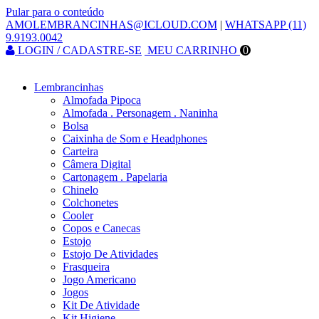
Pular para o conteúdo
AMOLEMBRANCINHAS@ICLOUD.COM
|
WHATSAPP (11)
9.9193.0042
LOGIN / CADASTRE-SE
MEU CARRINHO
0
Lembrancinhas
Almofada Pipoca
Almofada . Personagem . Naninha
Bolsa
Caixinha de Som e Headphones
Carteira
Câmera Digital
Cartonagem . Papelaria
Chinelo
Colchonetes
Cooler
Copos e Canecas
Estojo
Estojo De Atividades
Frasqueira
Jogo Americano
Jogos
Kit De Atividade
Kit Higiene