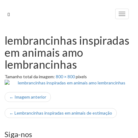
Pular
para
Alterna
o
conteúdo
lembrancinhas inspiradas
em animais amo
lembrancinhas
Tamanho total da imagem:
800
×
800
pixels
← Imagem anterior
←
Lembrancinhas inspiradas em animais de estimação
Siga-nos