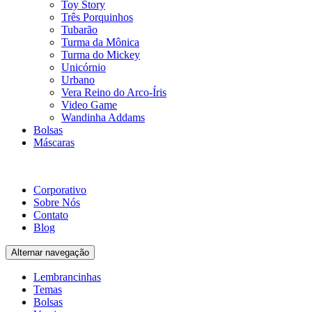
Toy Story
Três Porquinhos
Tubarão
Turma da Mônica
Turma do Mickey
Unicórnio
Urbano
Vera Reino do Arco-Íris
Video Game
Wandinha Addams
Bolsas
Máscaras
Corporativo
Sobre Nós
Contato
Blog
Alternar navegação
Lembrancinhas
Temas
Bolsas