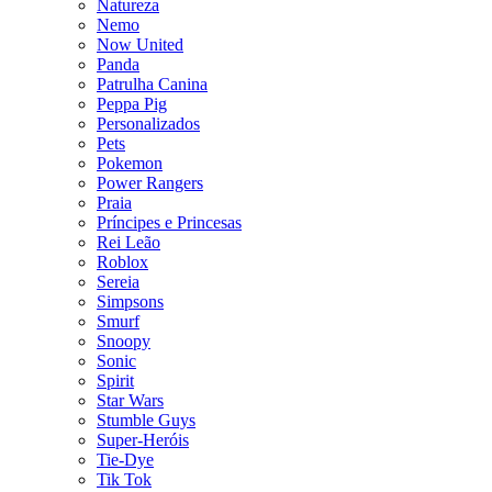
Natureza
Nemo
Now United
Panda
Patrulha Canina
Peppa Pig
Personalizados
Pets
Pokemon
Power Rangers
Praia
Príncipes e Princesas
Rei Leão
Roblox
Sereia
Simpsons
Smurf
Snoopy
Sonic
Spirit
Star Wars
Stumble Guys
Super-Heróis
Tie-Dye
Tik Tok