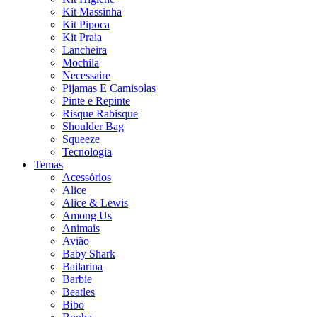
Kit Massinha
Kit Pipoca
Kit Praia
Lancheira
Mochila
Necessaire
Pijamas E Camisolas
Pinte e Repinte
Risque Rabisque
Shoulder Bag
Squeeze
Tecnologia
Temas
Acessórios
Alice
Alice & Lewis
Among Us
Animais
Avião
Baby Shark
Bailarina
Barbie
Beatles
Bibo