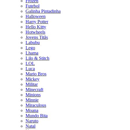
Frozen
Futebol
Galinha Pintadinha
Halloween
Harry Potter
Hello Kitty
Hotwheels
Jovens Titãs
Labubu
Lego
Lhama
Lilo & Stitch
LOL
Luca
Mario Bros
Mickey
Militar
Minecraft
Minions
Minnie
Miraculous
Moana
Mundo Bita
Naruto
Natal