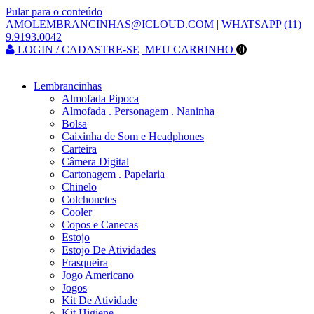
Pular para o conteúdo
AMOLEMBRANCINHAS@ICLOUD.COM
|
WHATSAPP (11)
9.9193.0042
LOGIN / CADASTRE-SE
MEU CARRINHO
0
Lembrancinhas
Almofada Pipoca
Almofada . Personagem . Naninha
Bolsa
Caixinha de Som e Headphones
Carteira
Câmera Digital
Cartonagem . Papelaria
Chinelo
Colchonetes
Cooler
Copos e Canecas
Estojo
Estojo De Atividades
Frasqueira
Jogo Americano
Jogos
Kit De Atividade
Kit Higiene