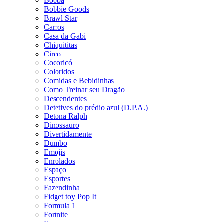
Booba
Bobbie Goods
Brawl Star
Carros
Casa da Gabi
Chiquititas
Circo
Cocoricó
Coloridos
Comidas e Bebidinhas
Como Treinar seu Dragão
Descendentes
Detetives do prédio azul (D.P.A.)
Detona Ralph
Dinossauro
Divertidamente
Dumbo
Emojis
Enrolados
Espaço
Esportes
Fazendinha
Fidget toy Pop It
Formula 1
Fortnite