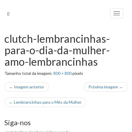
Pular
para
Alterna
o
conteúdo
clutch-lembrancinhas-
para-o-dia-da-mulher-
amo-lembrancinhas
Tamanho total da imagem:
800
×
800
pixels
← Imagem anterior
Próxima imagem →
←
Lembrancinhas para o Mês da Mulher
Siga-nos