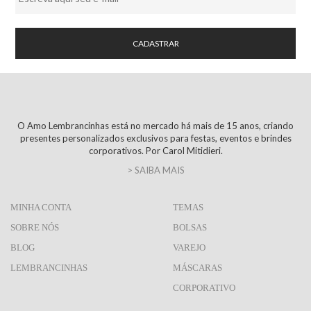
O Amo Lembrancinhas está no mercado há mais de 15 anos, criando
presentes personalizados exclusivos para festas, eventos e brindes
corporativos. Por Carol Mitidieri.
> SAIBA MAIS
MINHA CONTA
TEMAS
SOBRE NÓS
BOLSAS
BLOG
VAREJO
LEMBRANCINHAS
MÁSCARAS
CORPORATIVO