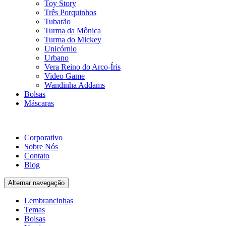
Toy Story
Três Porquinhos
Tubarão
Turma da Mônica
Turma do Mickey
Unicórnio
Urbano
Vera Reino do Arco-Íris
Video Game
Wandinha Addams
Bolsas
Máscaras
Corporativo
Sobre Nós
Contato
Blog
Alternar navegação
Lembrancinhas
Temas
Bolsas