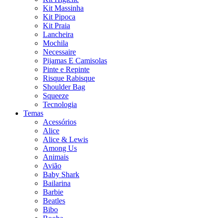
Kit Massinha
Kit Pipoca
Kit Praia
Lancheira
Mochila
Necessaire
Pijamas E Camisolas
Pinte e Repinte
Risque Rabisque
Shoulder Bag
Squeeze
Tecnologia
Temas
Acessórios
Alice
Alice & Lewis
Among Us
Animais
Avião
Baby Shark
Bailarina
Barbie
Beatles
Bibo