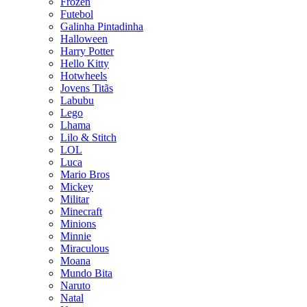
Frozen
Futebol
Galinha Pintadinha
Halloween
Harry Potter
Hello Kitty
Hotwheels
Jovens Titãs
Labubu
Lego
Lhama
Lilo & Stitch
LOL
Luca
Mario Bros
Mickey
Militar
Minecraft
Minions
Minnie
Miraculous
Moana
Mundo Bita
Naruto
Natal