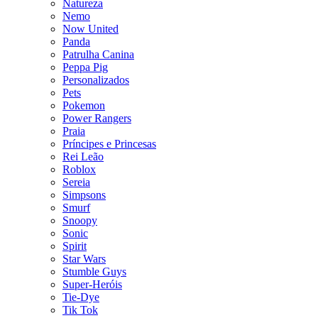
Natureza
Nemo
Now United
Panda
Patrulha Canina
Peppa Pig
Personalizados
Pets
Pokemon
Power Rangers
Praia
Príncipes e Princesas
Rei Leão
Roblox
Sereia
Simpsons
Smurf
Snoopy
Sonic
Spirit
Star Wars
Stumble Guys
Super-Heróis
Tie-Dye
Tik Tok