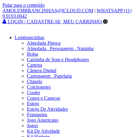
Pular para o conteúdo
AMOLEMBRANCINHAS@ICLOUD.COM
|
WHATSAPP (11)
9.9193.0042
LOGIN / CADASTRE-SE
MEU CARRINHO
0
Lembrancinhas
Almofada Pipoca
Almofada . Personagem . Naninha
Bolsa
Caixinha de Som e Headphones
Carteira
Câmera Digital
Cartonagem . Papelaria
Chinelo
Colchonetes
Cooler
Copos e Canecas
Estojo
Estojo De Atividades
Frasqueira
Jogo Americano
Jogos
Kit De Atividade
Kit Higiene