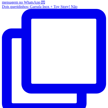
Dois queridinhos: Garrafa Inox + Toy Story! Não