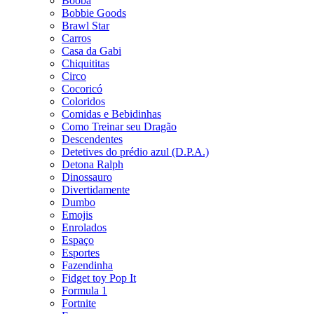
Booba
Bobbie Goods
Brawl Star
Carros
Casa da Gabi
Chiquititas
Circo
Cocoricó
Coloridos
Comidas e Bebidinhas
Como Treinar seu Dragão
Descendentes
Detetives do prédio azul (D.P.A.)
Detona Ralph
Dinossauro
Divertidamente
Dumbo
Emojis
Enrolados
Espaço
Esportes
Fazendinha
Fidget toy Pop It
Formula 1
Fortnite