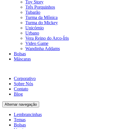
Toy Story
Três Porquinhos
Tubarão
Turma da Mônica
Turma do Mickey
Unicórnio
Urbano
Vera Reino do Arco-Íris
Video Game
Wandinha Addams
Bolsas
Máscaras
Corporativo
Sobre Nós
Contato
Blog
Alternar navegação
Lembrancinhas
Temas
Bolsas