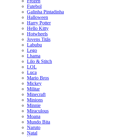
Frozen
Futebol
Galinha Pintadinha
Halloween
Harry Potter
Hello Kitty
Hotwheels
Jovens Titãs
Labubu
Lego
Lhama
Lilo & Stitch
LOL
Luca
Mario Bros
Mickey
Militar
Minecraft
Minions
Minnie
Miraculous
Moana
Mundo Bita
Naruto
Natal