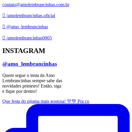
contato@amolembrancinhas.com.br
/amolembrancinhas.oficial
@amo_lembrancinhas
/amolembrancinhas0005
INSTAGRAM
@amo_lembrancinhas
Quem segue o insta da Amo
Lembrancinhas sempre sabe das
novidades primeiro! Então, siga
e fique por dentro!
Que festa do pijama mais gostosa! 💛💚 Pra co