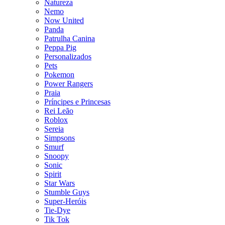
Natureza
Nemo
Now United
Panda
Patrulha Canina
Peppa Pig
Personalizados
Pets
Pokemon
Power Rangers
Praia
Príncipes e Princesas
Rei Leão
Roblox
Sereia
Simpsons
Smurf
Snoopy
Sonic
Spirit
Star Wars
Stumble Guys
Super-Heróis
Tie-Dye
Tik Tok