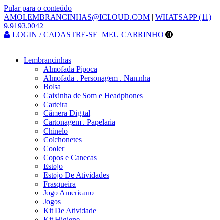
Pular para o conteúdo
AMOLEMBRANCINHAS@ICLOUD.COM
|
WHATSAPP (11)
9.9193.0042
LOGIN / CADASTRE-SE
MEU CARRINHO
0
Lembrancinhas
Almofada Pipoca
Almofada . Personagem . Naninha
Bolsa
Caixinha de Som e Headphones
Carteira
Câmera Digital
Cartonagem . Papelaria
Chinelo
Colchonetes
Cooler
Copos e Canecas
Estojo
Estojo De Atividades
Frasqueira
Jogo Americano
Jogos
Kit De Atividade
Kit Higiene