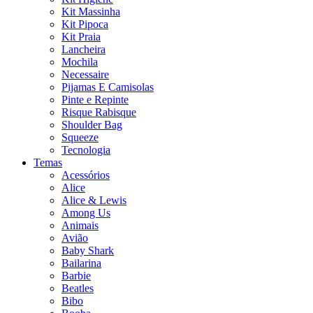
Kit Massinha
Kit Pipoca
Kit Praia
Lancheira
Mochila
Necessaire
Pijamas E Camisolas
Pinte e Repinte
Risque Rabisque
Shoulder Bag
Squeeze
Tecnologia
Temas
Acessórios
Alice
Alice & Lewis
Among Us
Animais
Avião
Baby Shark
Bailarina
Barbie
Beatles
Bibo