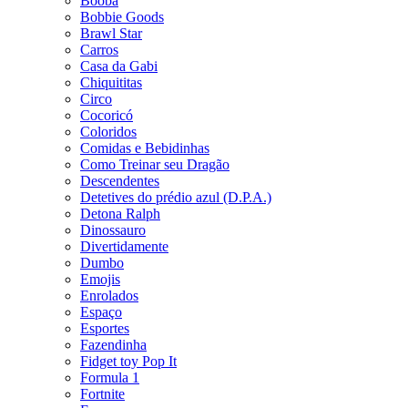
Booba
Bobbie Goods
Brawl Star
Carros
Casa da Gabi
Chiquititas
Circo
Cocoricó
Coloridos
Comidas e Bebidinhas
Como Treinar seu Dragão
Descendentes
Detetives do prédio azul (D.P.A.)
Detona Ralph
Dinossauro
Divertidamente
Dumbo
Emojis
Enrolados
Espaço
Esportes
Fazendinha
Fidget toy Pop It
Formula 1
Fortnite