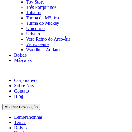
Toy Story
Três Porquinhos
Tubarão
Turma da Mônica
Turma do Mickey
Unicórnio
Urbano
Vera Reino do Arco-Íris
Video Game
Wandinha Addams
Bolsas
Máscaras
Corporativo
Sobre Nós
Contato
Blog
Alternar navegação
Lembrancinhas
Temas
Bolsas