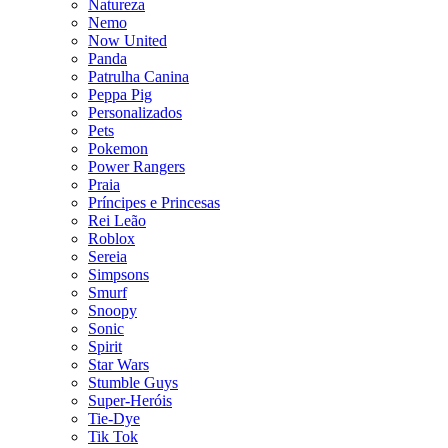
Natureza
Nemo
Now United
Panda
Patrulha Canina
Peppa Pig
Personalizados
Pets
Pokemon
Power Rangers
Praia
Príncipes e Princesas
Rei Leão
Roblox
Sereia
Simpsons
Smurf
Snoopy
Sonic
Spirit
Star Wars
Stumble Guys
Super-Heróis
Tie-Dye
Tik Tok