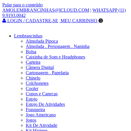
Pular para o conteúdo
AMOLEMBRANCINHAS@ICLOUD.COM
|
WHATSAPP (11)
9.9193.0042
LOGIN / CADASTRE-SE
MEU CARRINHO
0
Lembrancinhas
Almofada Pipoca
Almofada . Personagem . Naninha
Bolsa
Caixinha de Som e Headphones
Carteira
Câmera Digital
Cartonagem . Papelaria
Chinelo
Colchonetes
Cooler
Copos e Canecas
Estojo
Estojo De Atividades
Frasqueira
Jogo Americano
Jogos
Kit De Atividade
Kit Higiene