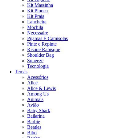
Kit Massinha
Kit Pipoca
Kit Praia
Lancheira
Mochila
Necessaire
Pijamas E Camisolas
Pinte e Repinte
Risque Rabisque
Shoulder Bag
Squeeze
Tecnologia
Temas
Acessórios
Alice
Alice & Lewis
Among Us
Animais
Avião
Baby Shark
Bailarina
Barbie
Beatles
Bibo