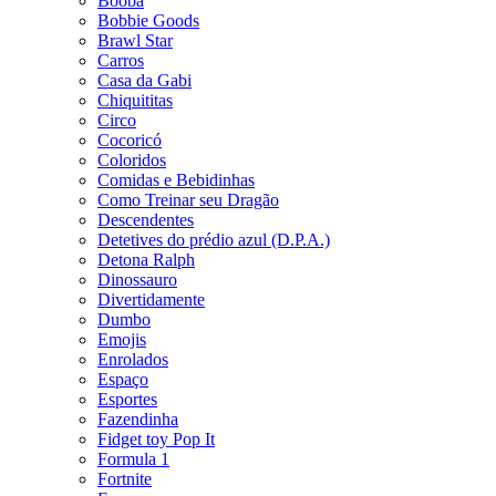
Booba
Bobbie Goods
Brawl Star
Carros
Casa da Gabi
Chiquititas
Circo
Cocoricó
Coloridos
Comidas e Bebidinhas
Como Treinar seu Dragão
Descendentes
Detetives do prédio azul (D.P.A.)
Detona Ralph
Dinossauro
Divertidamente
Dumbo
Emojis
Enrolados
Espaço
Esportes
Fazendinha
Fidget toy Pop It
Formula 1
Fortnite