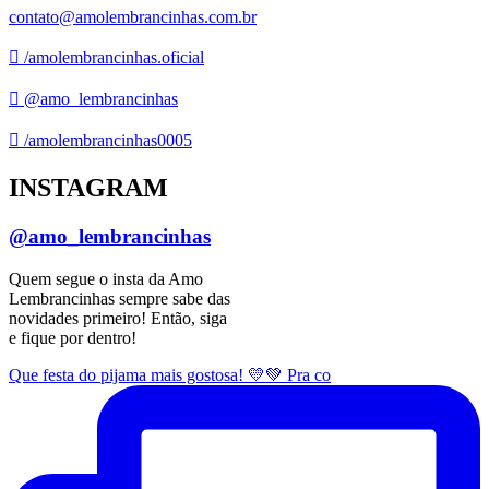
contato@amolembrancinhas.com.br
/amolembrancinhas.oficial
@amo_lembrancinhas
/amolembrancinhas0005
INSTAGRAM
@amo_lembrancinhas
Quem segue o insta da Amo
Lembrancinhas sempre sabe das
novidades primeiro! Então, siga
e fique por dentro!
Que festa do pijama mais gostosa! 💛💚 Pra co