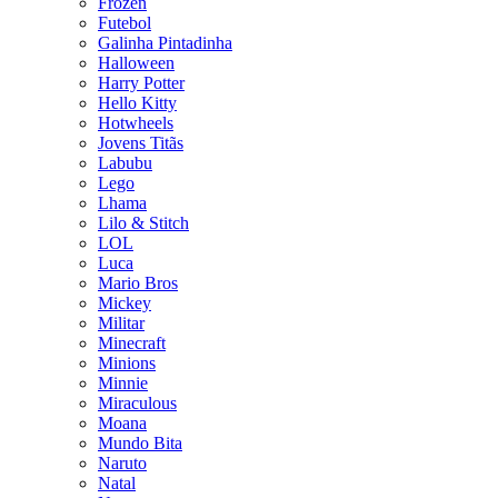
Frozen
Futebol
Galinha Pintadinha
Halloween
Harry Potter
Hello Kitty
Hotwheels
Jovens Titãs
Labubu
Lego
Lhama
Lilo & Stitch
LOL
Luca
Mario Bros
Mickey
Militar
Minecraft
Minions
Minnie
Miraculous
Moana
Mundo Bita
Naruto
Natal