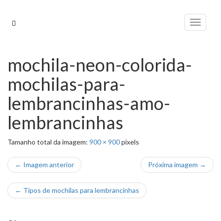
Pular
para
Alterna
o
conteúdo
mochila-neon-colorida-
mochilas-para-
lembrancinhas-amo-
lembrancinhas
Tamanho total da imagem:
900
×
900
pixels
← Imagem anterior
Próxima imagem →
←
Tipos de mochilas para lembrancinhas