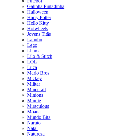
Futebol
Galinha Pintadinha
Halloween
Harry Potter
Hello Kitty
Hotwheels
Jovens Titãs
Labubu
Lego
Lhama
Lilo & Stitch
LOL
Luca
Mario Bros
Mickey
Militar
Minecraft
Minions
Minnie
Miraculous
Moana
Mundo Bita
Naruto
Natal
Natureza