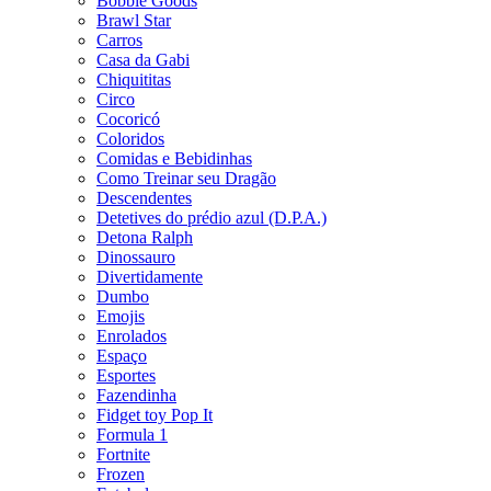
Bobbie Goods
Brawl Star
Carros
Casa da Gabi
Chiquititas
Circo
Cocoricó
Coloridos
Comidas e Bebidinhas
Como Treinar seu Dragão
Descendentes
Detetives do prédio azul (D.P.A.)
Detona Ralph
Dinossauro
Divertidamente
Dumbo
Emojis
Enrolados
Espaço
Esportes
Fazendinha
Fidget toy Pop It
Formula 1
Fortnite
Frozen