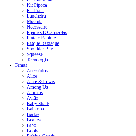
Kit Pipoca
Kit Praia
Lancheira
Mochila
Necessaire
Pijamas E Camisolas
Pinte e Repinte
Risque Rabisque
Shoulder Bag
Squeeze
Tecnologia
Temas
Acessórios
Alice
Alice & Lewis
Among Us
Animais
Avião
Baby Shark
Bailarina
Barbie
Beatles
Bibo
Booba