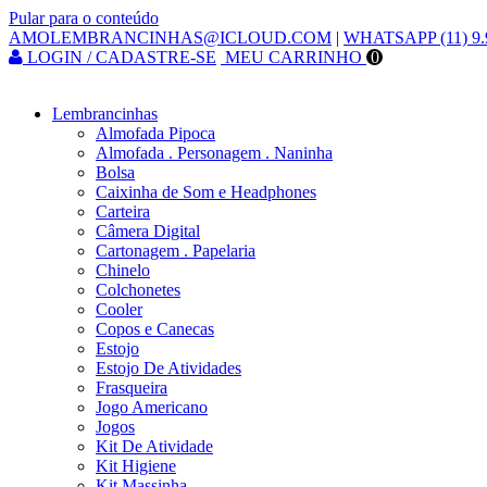
Pular para o conteúdo
AMOLEMBRANCINHAS@ICLOUD.COM
|
WHATSAPP (11) 9.
LOGIN / CADASTRE-SE
MEU CARRINHO
0
Lembrancinhas
Almofada Pipoca
Almofada . Personagem . Naninha
Bolsa
Caixinha de Som e Headphones
Carteira
Câmera Digital
Cartonagem . Papelaria
Chinelo
Colchonetes
Cooler
Copos e Canecas
Estojo
Estojo De Atividades
Frasqueira
Jogo Americano
Jogos
Kit De Atividade
Kit Higiene
Kit Massinha