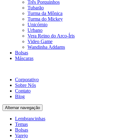
Três Porquinhos
Tubarão
Turma da Mônica
Turma do Mickey
Unicórnio
Urbano
Vera Reino do Arco-Íris
Video Game
Wandinha Addams
Bolsas
Máscaras
Corporativo
Sobre Nós
Contato
Blog
Alternar navegação
Lembrancinhas
Temas
Bolsas
Varejo