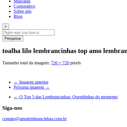
Máscaras
Corporativo
Sobre nós
Blog
×
Pesquisar
toalha lilo lembrancinhas top amo lembra
Tamanho total da imagem:
720
×
720
pixels
← Imagem anterior
Próxima imagem →
←
O Top 5 das Lembrancinhas: Queridinhas do momento
Siga-nos
contato@amolembrancinhas.com.br