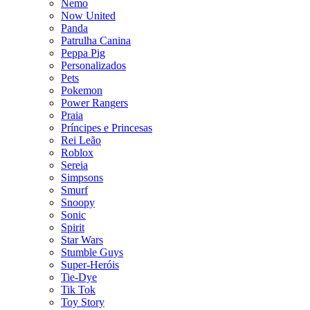
Nemo
Now United
Panda
Patrulha Canina
Peppa Pig
Personalizados
Pets
Pokemon
Power Rangers
Praia
Príncipes e Princesas
Rei Leão
Roblox
Sereia
Simpsons
Smurf
Snoopy
Sonic
Spirit
Star Wars
Stumble Guys
Super-Heróis
Tie-Dye
Tik Tok
Toy Story