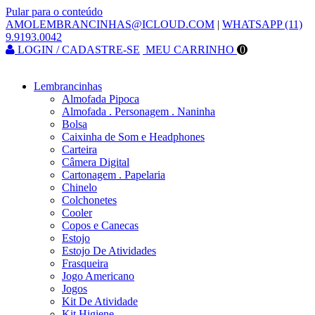
Pular para o conteúdo
AMOLEMBRANCINHAS@ICLOUD.COM
|
WHATSAPP (11)
9.9193.0042
LOGIN / CADASTRE-SE
MEU CARRINHO
0
Lembrancinhas
Almofada Pipoca
Almofada . Personagem . Naninha
Bolsa
Caixinha de Som e Headphones
Carteira
Câmera Digital
Cartonagem . Papelaria
Chinelo
Colchonetes
Cooler
Copos e Canecas
Estojo
Estojo De Atividades
Frasqueira
Jogo Americano
Jogos
Kit De Atividade
Kit Higiene