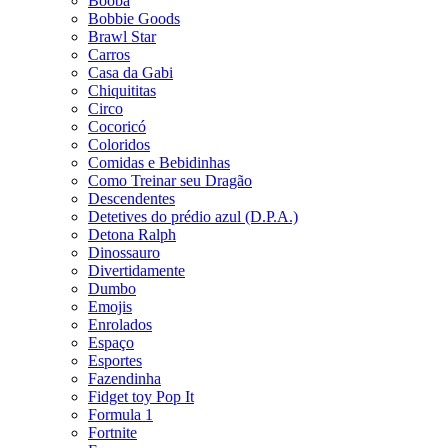
Booba
Bobbie Goods
Brawl Star
Carros
Casa da Gabi
Chiquititas
Circo
Cocoricó
Coloridos
Comidas e Bebidinhas
Como Treinar seu Dragão
Descendentes
Detetives do prédio azul (D.P.A.)
Detona Ralph
Dinossauro
Divertidamente
Dumbo
Emojis
Enrolados
Espaço
Esportes
Fazendinha
Fidget toy Pop It
Formula 1
Fortnite