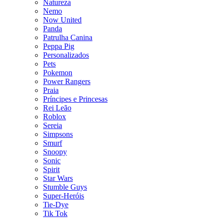
Natureza
Nemo
Now United
Panda
Patrulha Canina
Peppa Pig
Personalizados
Pets
Pokemon
Power Rangers
Praia
Príncipes e Princesas
Rei Leão
Roblox
Sereia
Simpsons
Smurf
Snoopy
Sonic
Spirit
Star Wars
Stumble Guys
Super-Heróis
Tie-Dye
Tik Tok