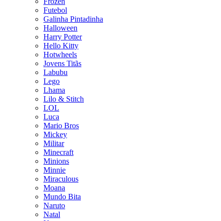
Frozen
Futebol
Galinha Pintadinha
Halloween
Harry Potter
Hello Kitty
Hotwheels
Jovens Titãs
Labubu
Lego
Lhama
Lilo & Stitch
LOL
Luca
Mario Bros
Mickey
Militar
Minecraft
Minions
Minnie
Miraculous
Moana
Mundo Bita
Naruto
Natal