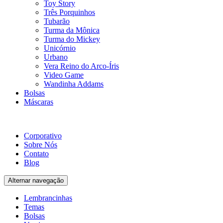
Toy Story
Três Porquinhos
Tubarão
Turma da Mônica
Turma do Mickey
Unicórnio
Urbano
Vera Reino do Arco-Íris
Video Game
Wandinha Addams
Bolsas
Máscaras
Corporativo
Sobre Nós
Contato
Blog
Alternar navegação
Lembrancinhas
Temas
Bolsas