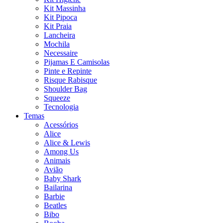
Kit Massinha
Kit Pipoca
Kit Praia
Lancheira
Mochila
Necessaire
Pijamas E Camisolas
Pinte e Repinte
Risque Rabisque
Shoulder Bag
Squeeze
Tecnologia
Temas
Acessórios
Alice
Alice & Lewis
Among Us
Animais
Avião
Baby Shark
Bailarina
Barbie
Beatles
Bibo