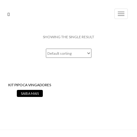
Pular
para
Alterna
o
conteúdo
SHOWING THE SINGLE RESULT
KIT PIPOCA VINGADORES
SAIBA MAIS