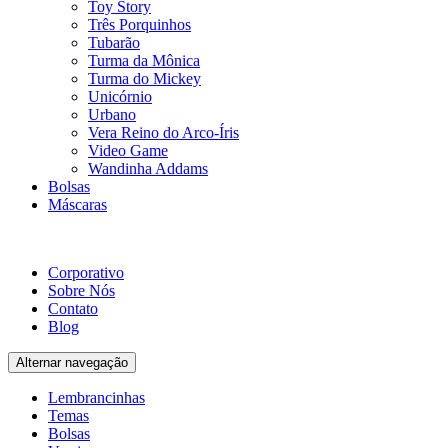
Toy Story
Três Porquinhos
Tubarão
Turma da Mônica
Turma do Mickey
Unicórnio
Urbano
Vera Reino do Arco-Íris
Video Game
Wandinha Addams
Bolsas
Máscaras
Corporativo
Sobre Nós
Contato
Blog
Alternar navegação
Lembrancinhas
Temas
Bolsas