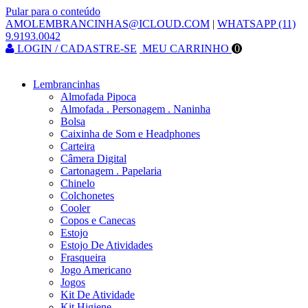
Pular para o conteúdo
AMOLEMBRANCINHAS@ICLOUD.COM
|
WHATSAPP (11)
9.9193.0042
LOGIN / CADASTRE-SE
MEU CARRINHO
0
Lembrancinhas
Almofada Pipoca
Almofada . Personagem . Naninha
Bolsa
Caixinha de Som e Headphones
Carteira
Câmera Digital
Cartonagem . Papelaria
Chinelo
Colchonetes
Cooler
Copos e Canecas
Estojo
Estojo De Atividades
Frasqueira
Jogo Americano
Jogos
Kit De Atividade
Kit Higiene