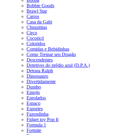
Booba
Bobbie Goods
Brawl Star
Carros
Casa da Gabi
Chiquititas
Circo
Cocoricó
Coloridos
Comidas e Bebidinhas
Como Treinar seu Dragão
Descendentes
Detetives do prédio azul (D.P.A.)
Detona Ralph
Dinossauro
Divertidamente
Dumbo
Emojis
Enrolados
Espaço
Esportes
Fazendinha
Fidget toy Pop It
Formula 1
Fortnite