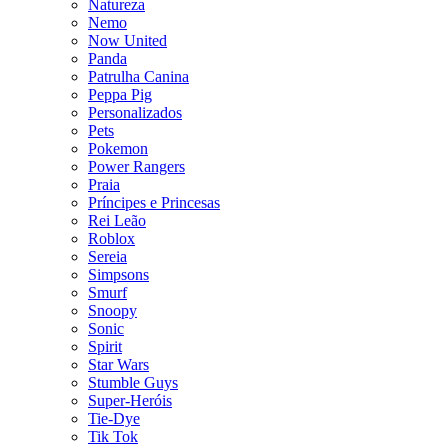
Natureza
Nemo
Now United
Panda
Patrulha Canina
Peppa Pig
Personalizados
Pets
Pokemon
Power Rangers
Praia
Príncipes e Princesas
Rei Leão
Roblox
Sereia
Simpsons
Smurf
Snoopy
Sonic
Spirit
Star Wars
Stumble Guys
Super-Heróis
Tie-Dye
Tik Tok