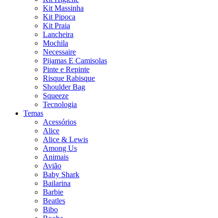
Kit Massinha
Kit Pipoca
Kit Praia
Lancheira
Mochila
Necessaire
Pijamas E Camisolas
Pinte e Repinte
Risque Rabisque
Shoulder Bag
Squeeze
Tecnologia
Temas
Acessórios
Alice
Alice & Lewis
Among Us
Animais
Avião
Baby Shark
Bailarina
Barbie
Beatles
Bibo