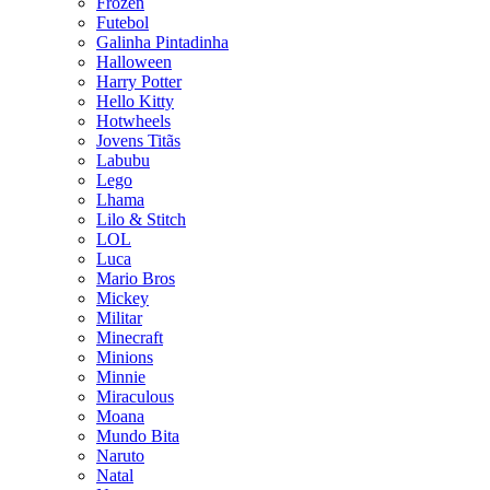
Frozen
Futebol
Galinha Pintadinha
Halloween
Harry Potter
Hello Kitty
Hotwheels
Jovens Titãs
Labubu
Lego
Lhama
Lilo & Stitch
LOL
Luca
Mario Bros
Mickey
Militar
Minecraft
Minions
Minnie
Miraculous
Moana
Mundo Bita
Naruto
Natal