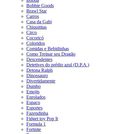
Booba
Bobbie Goods
Brawl Star
Carros
Casa da Gabi
Chiquititas
Circo
Cocoricó
Coloridos
Comidas e Bebidinhas
Como Treinar seu Dragão
Descendentes
Detetives do prédio azul (D.P.A.)
Detona Ralph
Dinossauro
Divertidamente
Dumbo
Emojis
Enrolados
Espaço
Esportes
Fazendinha
Fidget toy Pop It
Formula 1
Fortnite