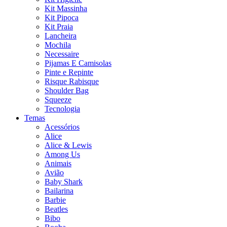
Kit Massinha
Kit Pipoca
Kit Praia
Lancheira
Mochila
Necessaire
Pijamas E Camisolas
Pinte e Repinte
Risque Rabisque
Shoulder Bag
Squeeze
Tecnologia
Temas
Acessórios
Alice
Alice & Lewis
Among Us
Animais
Avião
Baby Shark
Bailarina
Barbie
Beatles
Bibo