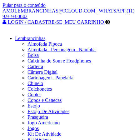
Pular para o conteúdo
AMOLEMBRANCINHAS@ICLOUD.COM
|
WHATSAPP (11)
9.9193.0042
LOGIN / CADASTRE-SE
MEU CARRINHO
0
Lembrancinhas
Almofada Pipoca
Almofada . Personagem . Naninha
Bolsa
Caixinha de Som e Headphones
Carteira
Câmera Digital
Cartonagem . Papelaria
Chinelo
Colchonetes
Cooler
Copos e Canecas
Estojo
Estojo De Atividades
Frasqueira
Jogo Americano
Jogos
Kit De Atividade
Kit Higiene