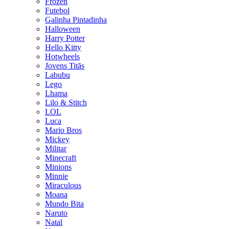
Frozen
Futebol
Galinha Pintadinha
Halloween
Harry Potter
Hello Kitty
Hotwheels
Jovens Titãs
Labubu
Lego
Lhama
Lilo & Stitch
LOL
Luca
Mario Bros
Mickey
Militar
Minecraft
Minions
Minnie
Miraculous
Moana
Mundo Bita
Naruto
Natal