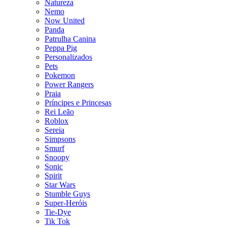
Natureza
Nemo
Now United
Panda
Patrulha Canina
Peppa Pig
Personalizados
Pets
Pokemon
Power Rangers
Praia
Príncipes e Princesas
Rei Leão
Roblox
Sereia
Simpsons
Smurf
Snoopy
Sonic
Spirit
Star Wars
Stumble Guys
Super-Heróis
Tie-Dye
Tik Tok