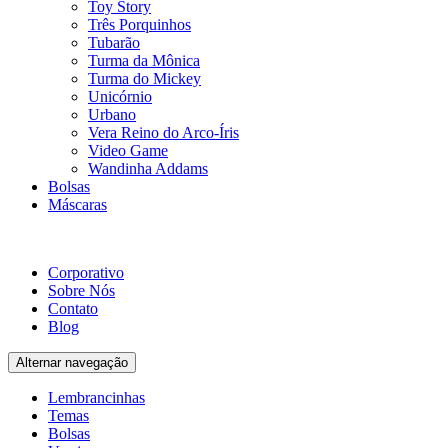
Toy Story
Três Porquinhos
Tubarão
Turma da Mônica
Turma do Mickey
Unicórnio
Urbano
Vera Reino do Arco-Íris
Video Game
Wandinha Addams
Bolsas
Máscaras
Corporativo
Sobre Nós
Contato
Blog
Alternar navegação
Lembrancinhas
Temas
Bolsas