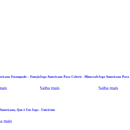
ricano Estampado – Emojis
Jogo Americano Para Colorir . Minecraft
Jogo Americano Para 
mais
Saiba mais
Saiba mais
Americano, Que é Um Jogo . Unicórnio
ba mais