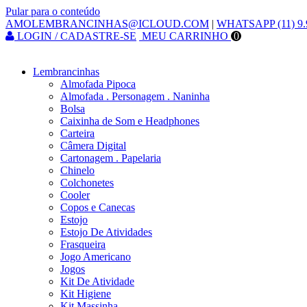
Pular para o conteúdo
AMOLEMBRANCINHAS@ICLOUD.COM
|
WHATSAPP (11) 9.
LOGIN / CADASTRE-SE
MEU CARRINHO
0
Lembrancinhas
Almofada Pipoca
Almofada . Personagem . Naninha
Bolsa
Caixinha de Som e Headphones
Carteira
Câmera Digital
Cartonagem . Papelaria
Chinelo
Colchonetes
Cooler
Copos e Canecas
Estojo
Estojo De Atividades
Frasqueira
Jogo Americano
Jogos
Kit De Atividade
Kit Higiene
Kit Massinha