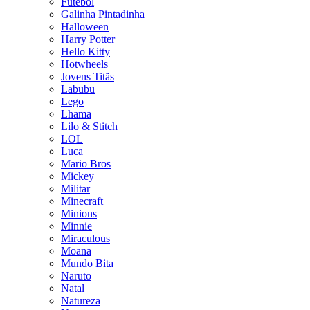
Futebol
Galinha Pintadinha
Halloween
Harry Potter
Hello Kitty
Hotwheels
Jovens Titãs
Labubu
Lego
Lhama
Lilo & Stitch
LOL
Luca
Mario Bros
Mickey
Militar
Minecraft
Minions
Minnie
Miraculous
Moana
Mundo Bita
Naruto
Natal
Natureza