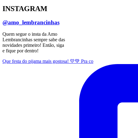
INSTAGRAM
@amo_lembrancinhas
Quem segue o insta da Amo
Lembrancinhas sempre sabe das
novidades primeiro! Então, siga
e fique por dentro!
Que festa do pijama mais gostosa! 💛💚 Pra co