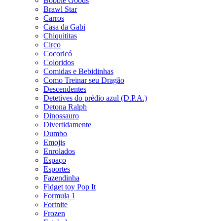
Bobbie Goods
Brawl Star
Carros
Casa da Gabi
Chiquititas
Circo
Cocoricó
Coloridos
Comidas e Bebidinhas
Como Treinar seu Dragão
Descendentes
Detetives do prédio azul (D.P.A.)
Detona Ralph
Dinossauro
Divertidamente
Dumbo
Emojis
Enrolados
Espaço
Esportes
Fazendinha
Fidget toy Pop It
Formula 1
Fortnite
Frozen