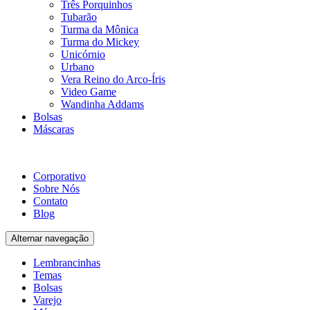
Três Porquinhos
Tubarão
Turma da Mônica
Turma do Mickey
Unicórnio
Urbano
Vera Reino do Arco-Íris
Video Game
Wandinha Addams
Bolsas
Máscaras
Corporativo
Sobre Nós
Contato
Blog
Alternar navegação
Lembrancinhas
Temas
Bolsas
Varejo