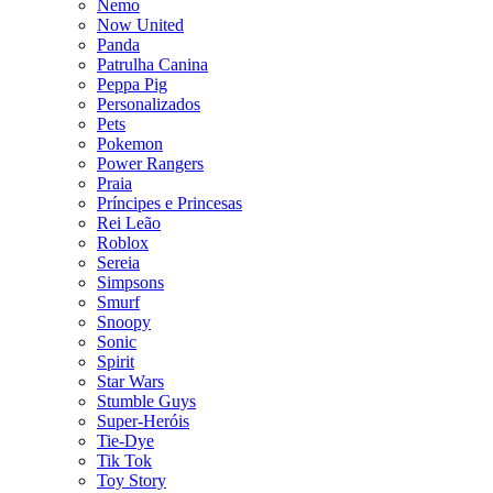
Nemo
Now United
Panda
Patrulha Canina
Peppa Pig
Personalizados
Pets
Pokemon
Power Rangers
Praia
Príncipes e Princesas
Rei Leão
Roblox
Sereia
Simpsons
Smurf
Snoopy
Sonic
Spirit
Star Wars
Stumble Guys
Super-Heróis
Tie-Dye
Tik Tok
Toy Story