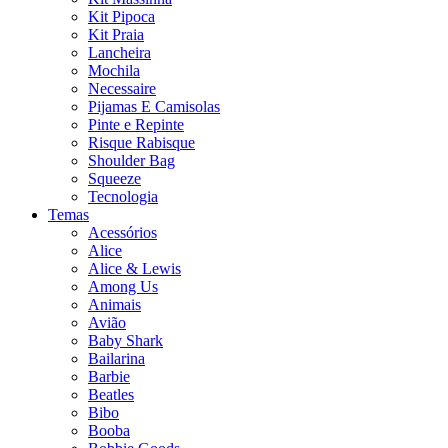
Kit Pipoca
Kit Praia
Lancheira
Mochila
Necessaire
Pijamas E Camisolas
Pinte e Repinte
Risque Rabisque
Shoulder Bag
Squeeze
Tecnologia
Temas
Acessórios
Alice
Alice & Lewis
Among Us
Animais
Avião
Baby Shark
Bailarina
Barbie
Beatles
Bibo
Booba