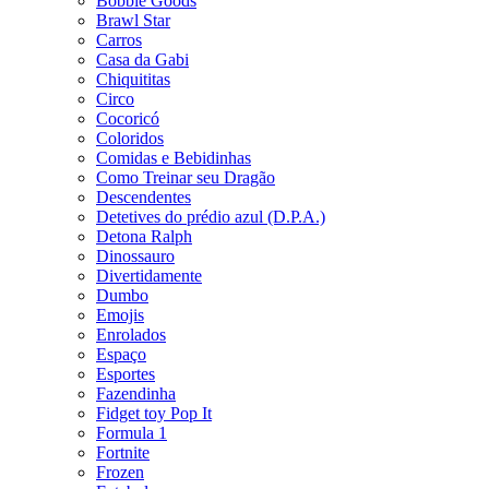
Bobbie Goods
Brawl Star
Carros
Casa da Gabi
Chiquititas
Circo
Cocoricó
Coloridos
Comidas e Bebidinhas
Como Treinar seu Dragão
Descendentes
Detetives do prédio azul (D.P.A.)
Detona Ralph
Dinossauro
Divertidamente
Dumbo
Emojis
Enrolados
Espaço
Esportes
Fazendinha
Fidget toy Pop It
Formula 1
Fortnite
Frozen