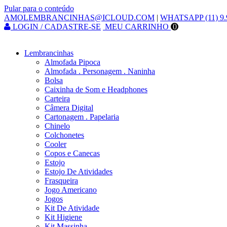
Pular para o conteúdo
AMOLEMBRANCINHAS@ICLOUD.COM
|
WHATSAPP (11) 9.
LOGIN / CADASTRE-SE
MEU CARRINHO
0
Lembrancinhas
Almofada Pipoca
Almofada . Personagem . Naninha
Bolsa
Caixinha de Som e Headphones
Carteira
Câmera Digital
Cartonagem . Papelaria
Chinelo
Colchonetes
Cooler
Copos e Canecas
Estojo
Estojo De Atividades
Frasqueira
Jogo Americano
Jogos
Kit De Atividade
Kit Higiene
Kit Massinha