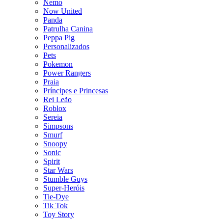
Nemo
Now United
Panda
Patrulha Canina
Peppa Pig
Personalizados
Pets
Pokemon
Power Rangers
Praia
Príncipes e Princesas
Rei Leão
Roblox
Sereia
Simpsons
Smurf
Snoopy
Sonic
Spirit
Star Wars
Stumble Guys
Super-Heróis
Tie-Dye
Tik Tok
Toy Story