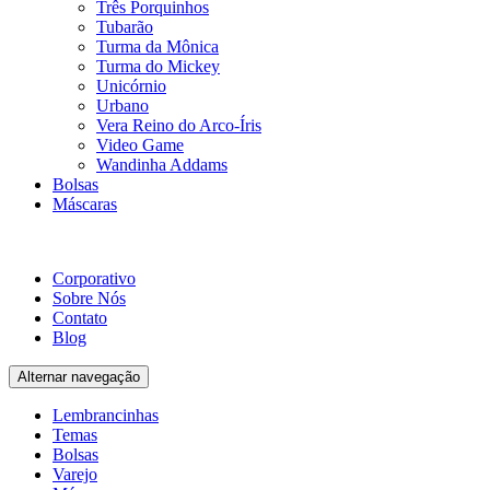
Três Porquinhos
Tubarão
Turma da Mônica
Turma do Mickey
Unicórnio
Urbano
Vera Reino do Arco-Íris
Video Game
Wandinha Addams
Bolsas
Máscaras
Corporativo
Sobre Nós
Contato
Blog
Alternar navegação
Lembrancinhas
Temas
Bolsas
Varejo