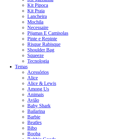
Kit Pipoca
Kit Praia
Lancheira
Mochila
Necessaire
Pijamas E Camisolas
Pinte e Repinte
Risque Rabisque
Shoulder Bag
Squeeze
Tecnologia
Temas
Acessórios
Alice
Alice & Lewis
Among Us
Animais
Avião
Baby Shark
Bailarina
Barbie
Beatles
Bibo
Booba