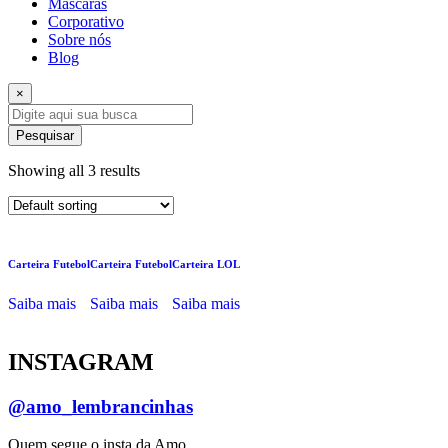
Máscaras
Corporativo
Sobre nós
Blog
×
Pesquisar
Showing all 3 results
Carteira Futebol
Carteira Futebol
Carteira LOL
Saiba mais
Saiba mais
Saiba mais
INSTAGRAM
@amo_lembrancinhas
Quem segue o insta da Amo