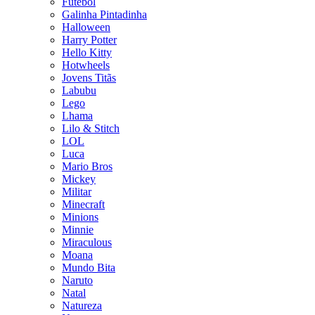
Futebol
Galinha Pintadinha
Halloween
Harry Potter
Hello Kitty
Hotwheels
Jovens Titãs
Labubu
Lego
Lhama
Lilo & Stitch
LOL
Luca
Mario Bros
Mickey
Militar
Minecraft
Minions
Minnie
Miraculous
Moana
Mundo Bita
Naruto
Natal
Natureza