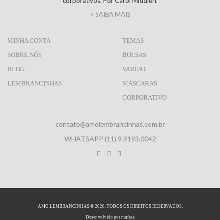
corporativos. Por Carol Mitidieri.
> SAIBA MAIS
MINHA CONTA
TEMAS
SOBRE NÓS
BOLSAS
BLOG
VAREJO
LEMBRANCINHAS
MÁSCARAS
CORPORATIVO
contato@amolembrancinhas.com.br
WHATSAPP (11) 9.9193.0042
AMO LEMBRANCINHAS © 2020. TODOS OS DIREITOS RESERVADOS.
Desenvolvido por
mufasa