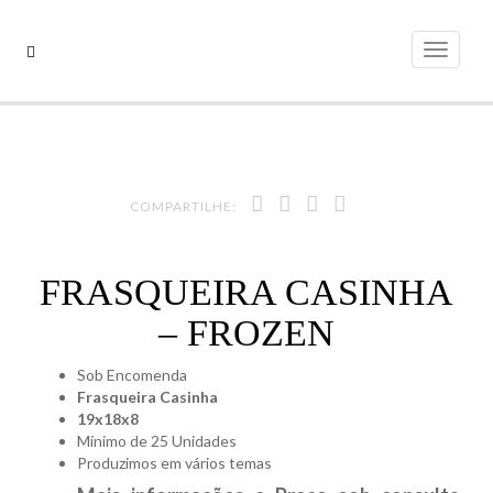
Pular
para
Alterna
o
conteúdo
COMPARTILHE:
FRASQUEIRA CASINHA
– FROZEN
Sob Encomenda
Frasqueira Casinha
19x18x8
Mínimo de 25 Unidades
Produzimos em vários temas