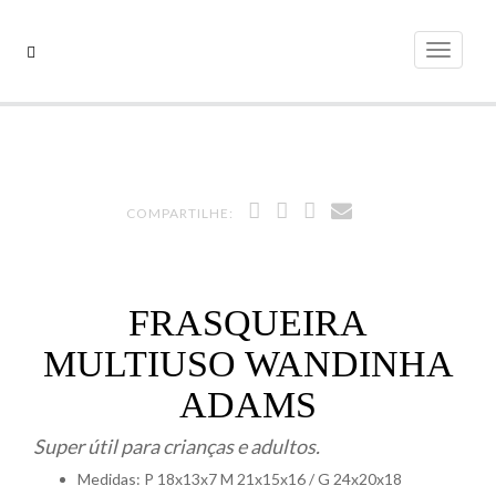
Pular
para
Alterna
o
conteúdo
COMPARTILHE:
FRASQUEIRA
MULTIUSO WANDINHA
ADAMS
Super útil para crianças e adultos.
Medidas: P 18x13x7 M 21x15x16 / G 24x20x18