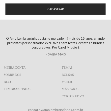
O Amo Lembrancinhas está no mercado há mais de 15 anos, criando
presentes personalizados exclusivos para festas, eventos e brindes
corporativos. Por Carol Mitidieri.
> SAIBA MAIS
MINHA CONTA
TEMAS
SOBRE NÓS
BOLSAS
BLOG
VAREJO
LEMBRANCINHAS
MÁSCARAS
CORPORATIVO
contato@amolembrancinhas.com.br