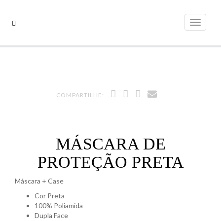
Pular
para
Alterna
o
conteúdo
COMPARTILHE:
MÁSCARA DE
PROTEÇÃO PRETA
Máscara + Case
Cor Preta
100% Poliamida
Dupla Face