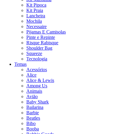
Kit Pipoca
Kit Praia
Lancheira
Mochila
Necessaire
Pijamas E Camisolas
Pinte e Repinte
Risque Rabisque
Shoulder Bag
Squeeze
Tecnologia
Temas
Acessórios
Alice
Alice & Lewis
Among Us
Animais
Avião
Baby Shark
Bailarina
Barbie
Beatles
Bibo
Booba