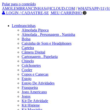
Pular para o conteúdo
AMOLEMBRANCINHAS@ICLOUD.COM
|
WHATSAPP (11) 9.
LOGIN / CADASTRE-SE
MEU CARRINHO
0
Lembrancinhas
Almofada Pipoca
Almofada . Personagem . Naninha
Bolsa
Caixinha de Som e Headphones
Carteira
Câmera Digital
Cartonagem . Papelaria
Chinelo
Colchonetes
Cooler
Copos e Canecas
Estojo
Estojo De Atividades
Frasqueira
Jogo Americano
Jogos
Kit De Atividade
Kit Higiene
Kit Massinha