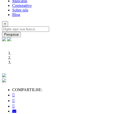
Máscaras
Corporativo
Sobre nós
Blog
×
Pesquisar
COMPARTILHE: