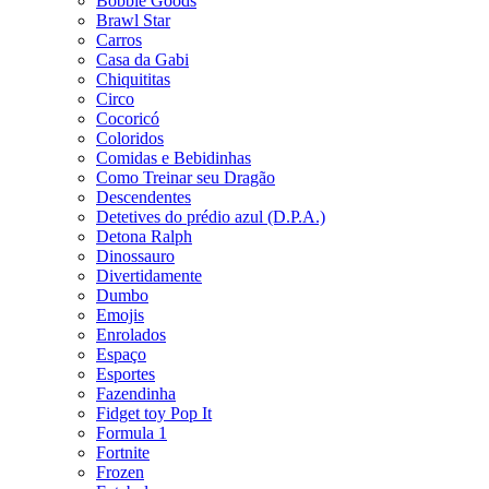
Bobbie Goods
Brawl Star
Carros
Casa da Gabi
Chiquititas
Circo
Cocoricó
Coloridos
Comidas e Bebidinhas
Como Treinar seu Dragão
Descendentes
Detetives do prédio azul (D.P.A.)
Detona Ralph
Dinossauro
Divertidamente
Dumbo
Emojis
Enrolados
Espaço
Esportes
Fazendinha
Fidget toy Pop It
Formula 1
Fortnite
Frozen