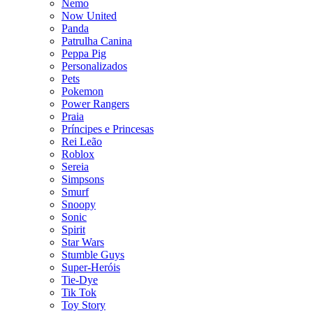
Nemo
Now United
Panda
Patrulha Canina
Peppa Pig
Personalizados
Pets
Pokemon
Power Rangers
Praia
Príncipes e Princesas
Rei Leão
Roblox
Sereia
Simpsons
Smurf
Snoopy
Sonic
Spirit
Star Wars
Stumble Guys
Super-Heróis
Tie-Dye
Tik Tok
Toy Story