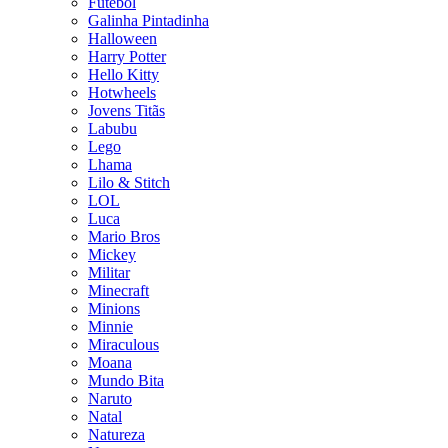
Futebol
Galinha Pintadinha
Halloween
Harry Potter
Hello Kitty
Hotwheels
Jovens Titãs
Labubu
Lego
Lhama
Lilo & Stitch
LOL
Luca
Mario Bros
Mickey
Militar
Minecraft
Minions
Minnie
Miraculous
Moana
Mundo Bita
Naruto
Natal
Natureza