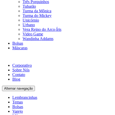
Três Porquinhos
Tubarão
Turma da Mônica
Turma do Mickey
Unicórnio
Urbano
Vera Reino do Arco-Íris
Video Game
Wandinha Addams
Bolsas
Máscaras
Corporativo
Sobre Nós
Contato
Blog
Alternar navegação
Lembrancinhas
Temas
Bolsas
Varejo