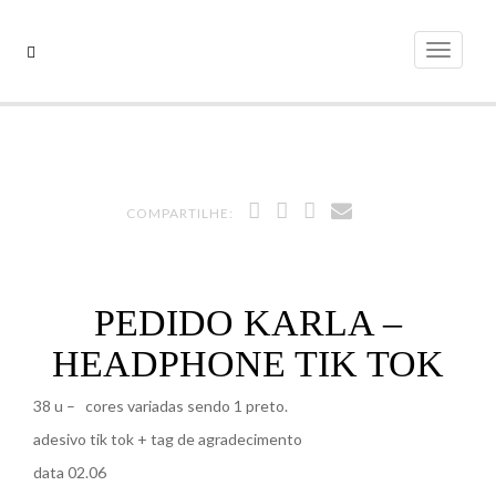
Pular
para
Alterna
o
conteúdo
COMPARTILHE:
PEDIDO KARLA –
HEADPHONE TIK TOK
38 u – cores variadas sendo 1 preto.
adesivo tik tok + tag de agradecimento
data 02.06