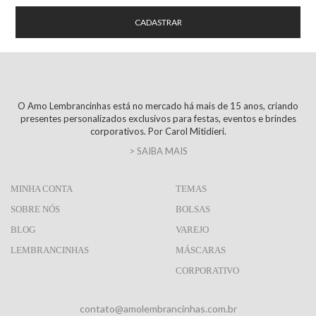
O Amo Lembrancinhas está no mercado há mais de 15 anos, criando
presentes personalizados exclusivos para festas, eventos e brindes
corporativos. Por Carol Mitidieri.
> SAIBA MAIS
MINHA CONTA
TEMAS
SOBRE NÓS
BOLSAS
BLOG
VAREJO
LEMBRANCINHAS
MÁSCARAS
CORPORATIVO
contato@amolembrancinhas.com.br