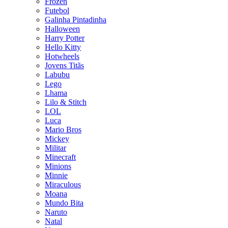
Frozen
Futebol
Galinha Pintadinha
Halloween
Harry Potter
Hello Kitty
Hotwheels
Jovens Titãs
Labubu
Lego
Lhama
Lilo & Stitch
LOL
Luca
Mario Bros
Mickey
Militar
Minecraft
Minions
Minnie
Miraculous
Moana
Mundo Bita
Naruto
Natal