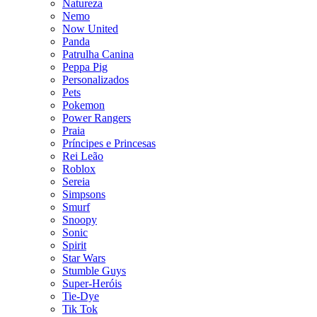
Natureza
Nemo
Now United
Panda
Patrulha Canina
Peppa Pig
Personalizados
Pets
Pokemon
Power Rangers
Praia
Príncipes e Princesas
Rei Leão
Roblox
Sereia
Simpsons
Smurf
Snoopy
Sonic
Spirit
Star Wars
Stumble Guys
Super-Heróis
Tie-Dye
Tik Tok