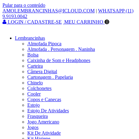
Pular para o conteúdo
AMOLEMBRANCINHAS@ICLOUD.COM
|
WHATSAPP (11)
9.9193.0042
LOGIN / CADASTRE-SE
MEU CARRINHO
0
Lembrancinhas
Almofada Pipoca
Almofada . Personagem . Naninha
Bolsa
Caixinha de Som e Headphones
Carteira
Câmera Digital
Cartonagem . Papelaria
Chinelo
Colchonetes
Cooler
Copos e Canecas
Estojo
Estojo De Atividades
Frasqueira
Jogo Americano
Jogos
Kit De Atividade
Kit Higiene