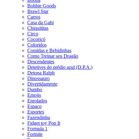
Booba
Bobbie Goods
Brawl Star
Carros
Casa da Gabi
Chiquititas
Circo
Cocoricó
Coloridos
Comidas e Bebidinhas
Como Treinar seu Dragão
Descendentes
Detetives do prédio azul (D.P.A.)
Detona Ralph
Dinossauro
Divertidamente
Dumbo
Emojis
Enrolados
Espaço
Esportes
Fazendinha
Fidget toy Pop It
Formula 1
Fortnite