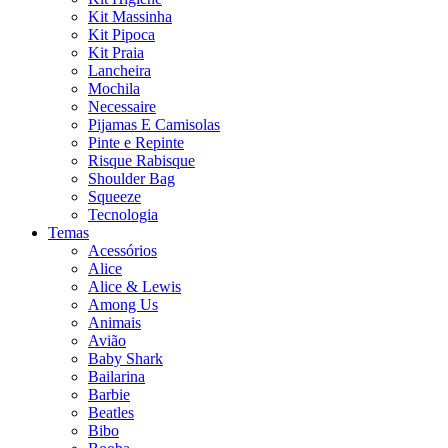
Kit Massinha
Kit Pipoca
Kit Praia
Lancheira
Mochila
Necessaire
Pijamas E Camisolas
Pinte e Repinte
Risque Rabisque
Shoulder Bag
Squeeze
Tecnologia
Temas
Acessórios
Alice
Alice & Lewis
Among Us
Animais
Avião
Baby Shark
Bailarina
Barbie
Beatles
Bibo