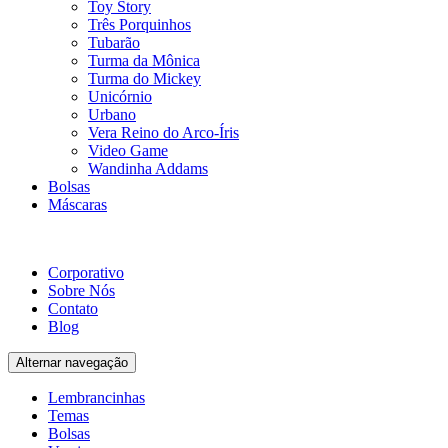
Toy Story
Três Porquinhos
Tubarão
Turma da Mônica
Turma do Mickey
Unicórnio
Urbano
Vera Reino do Arco-Íris
Video Game
Wandinha Addams
Bolsas
Máscaras
Corporativo
Sobre Nós
Contato
Blog
Alternar navegação
Lembrancinhas
Temas
Bolsas