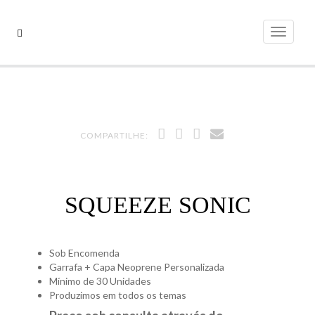
Pular
para
Alterna
o
conteúdo
COMPARTILHE:
SQUEEZE SONIC
Sob Encomenda
Garrafa + Capa Neoprene Personalizada
Mínimo de 30 Unidades
Produzimos em todos os temas