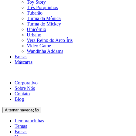
Toy Story
Três Porquinhos
Tubarão
Turma da Mônica
Turma do Mickey
Unicórnio
Urbano
Vera Reino do Arco-Íris
Video Game
Wandinha Addams
Bolsas
Máscaras
Corporativo
Sobre Nós
Contato
Blog
Alternar navegação
Lembrancinhas
Temas
Bolsas