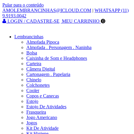
Pular para o conteúdo
AMOLEMBRANCINHAS@ICLOUD.COM
|
WHATSAPP (11)
9.9193.0042
LOGIN / CADASTRE-SE
MEU CARRINHO
0
Lembrancinhas
Almofada Pipoca
Almofada . Personagem . Naninha
Bolsa
Caixinha de Som e Headphones
Carteira
Câmera Digital
Cartonagem . Papelaria
Chinelo
Colchonetes
Cooler
Copos e Canecas
Estojo
Estojo De Atividades
Frasqueira
Jogo Americano
Jogos
Kit De Atividade
Kit Higiene