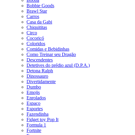
Booba
Bobbie Goods
Brawl Star
Carros
Casa da Gabi
Chiquititas
Circo
Cocoricó
Coloridos
Comidas e Bebidinhas
Como Treinar seu Dragão
Descendentes
Detetives do prédio azul (D.P.A.)
Detona Ralph
Dinossauro
Divertidamente
Dumbo
Emojis
Enrolados
Espaço
Esportes
Fazendinha
Fidget toy Pop It
Formula 1
Fortnite