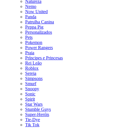
Natureza
Nemo
Now United
Panda
Patrulha Canina
Peppa Pig
Personalizados
Pets
Pokemon
Power Rangers
Praia
Príncipes e Princesas
Rei Leão
Roblox
Sereia
Simpsons
Smurf
Snoopy
Sonic
Spirit
Star Wars
Stumble Guys
Super-Heróis
Tie-Dye
Tik Tok