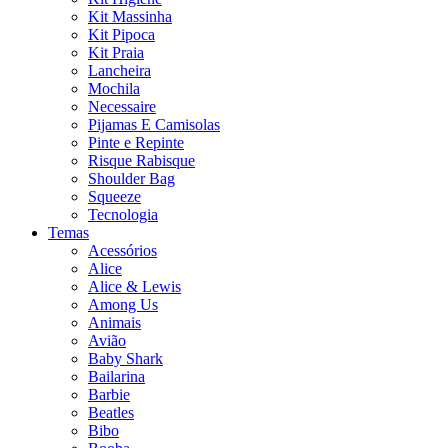
Kit Massinha
Kit Pipoca
Kit Praia
Lancheira
Mochila
Necessaire
Pijamas E Camisolas
Pinte e Repinte
Risque Rabisque
Shoulder Bag
Squeeze
Tecnologia
Temas
Acessórios
Alice
Alice & Lewis
Among Us
Animais
Avião
Baby Shark
Bailarina
Barbie
Beatles
Bibo