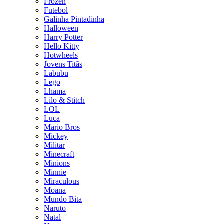
Frozen
Futebol
Galinha Pintadinha
Halloween
Harry Potter
Hello Kitty
Hotwheels
Jovens Titãs
Labubu
Lego
Lhama
Lilo & Stitch
LOL
Luca
Mario Bros
Mickey
Militar
Minecraft
Minions
Minnie
Miraculous
Moana
Mundo Bita
Naruto
Natal