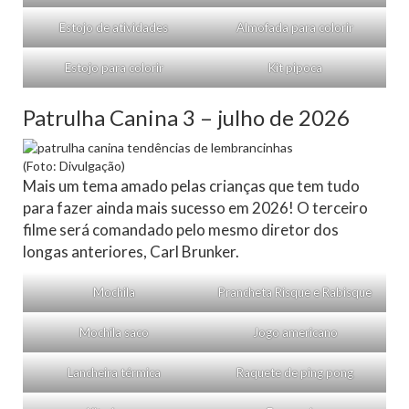
Estojo de atividades
Almofada para colorir
Estojo para colorir
Kit pipoca
Patrulha Canina 3 – julho de 2026
(Foto: Divulgação)
Mais um tema amado pelas crianças que tem tudo
para fazer ainda mais sucesso em 2026! O terceiro
filme será comandado pelo mesmo diretor dos
longas anteriores, Carl Brunker.
Mochila
Prancheta Risque e Rabisque
Mochila saco
Jogo americano
Lancheira térmica
Raquete de ping pong