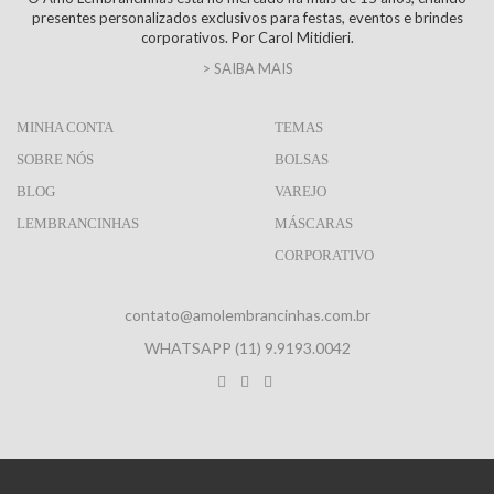
presentes personalizados exclusivos para festas, eventos e brindes
corporativos. Por Carol Mitidieri.
> SAIBA MAIS
MINHA CONTA
TEMAS
SOBRE NÓS
BOLSAS
BLOG
VAREJO
LEMBRANCINHAS
MÁSCARAS
CORPORATIVO
contato@amolembrancinhas.com.br
WHATSAPP (11) 9.9193.0042