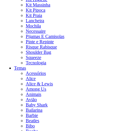
Kit Massinha
Kit Pipoca
Kit Praia
Lancheira
Mochila
Necessaire
Pijamas E Camisolas
Pinte e Repinte
Risque Rabisque
Shoulder Bag
Squeeze
Tecnologia
Temas
Acessórios
Alice
Alice & Lewis
Among Us
Animais
Avião
Baby Shark
Bailarina
Barbie
Beatles
Bibo