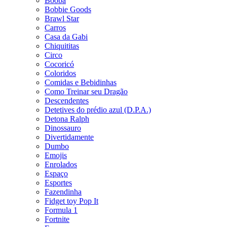
Booba
Bobbie Goods
Brawl Star
Carros
Casa da Gabi
Chiquititas
Circo
Cocoricó
Coloridos
Comidas e Bebidinhas
Como Treinar seu Dragão
Descendentes
Detetives do prédio azul (D.P.A.)
Detona Ralph
Dinossauro
Divertidamente
Dumbo
Emojis
Enrolados
Espaço
Esportes
Fazendinha
Fidget toy Pop It
Formula 1
Fortnite