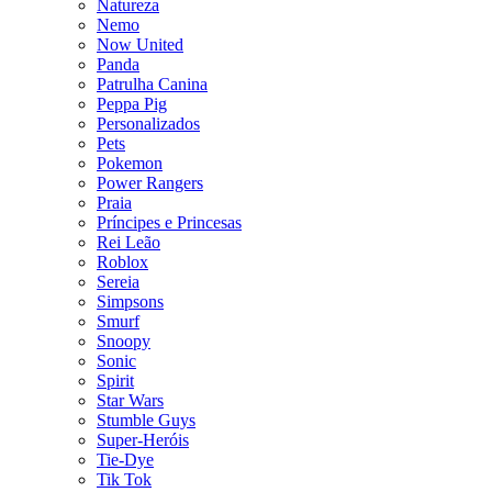
Natureza
Nemo
Now United
Panda
Patrulha Canina
Peppa Pig
Personalizados
Pets
Pokemon
Power Rangers
Praia
Príncipes e Princesas
Rei Leão
Roblox
Sereia
Simpsons
Smurf
Snoopy
Sonic
Spirit
Star Wars
Stumble Guys
Super-Heróis
Tie-Dye
Tik Tok