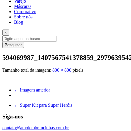
Varejo
Máscaras
Corporativo
Sobre nós
Blog
×
Pesquisar
594069987_1407567541378859_297963954
Tamanho total da imagem:
800
×
800
pixels
← Imagem anterior
←
Super Kit para Super Heróis
Siga-nos
contato@amolembrancinhas.com.br