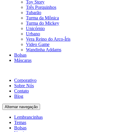
Toy Story
Três Porquinhos
Tubarão
Turma da Mônica
Turma do Mickey
Unicórnio
Urbano
Vera Reino do Arco-Íris
Video Game
Wandinha Addams
Bolsas
Máscaras
Corporativo
Sobre Nós
Contato
Blog
Alternar navegação
Lembrancinhas
Temas
Bolsas