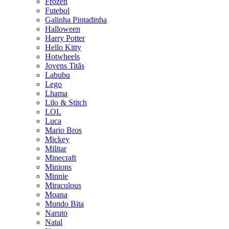
Frozen
Futebol
Galinha Pintadinha
Halloween
Harry Potter
Hello Kitty
Hotwheels
Jovens Titãs
Labubu
Lego
Lhama
Lilo & Stitch
LOL
Luca
Mario Bros
Mickey
Militar
Minecraft
Minions
Minnie
Miraculous
Moana
Mundo Bita
Naruto
Natal