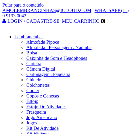
Pular para o conteúdo
AMOLEMBRANCINHAS@ICLOUD.COM
|
WHATSAPP (11)
9.9193.0042
LOGIN / CADASTRE-SE
MEU CARRINHO
0
Lembrancinhas
Almofada Pipoca
Almofada . Personagem . Naninha
Bolsa
Caixinha de Som e Headphones
Carteira
Câmera Digital
Cartonagem . Papelaria
Chinelo
Colchonetes
Cooler
Copos e Canecas
Estojo
Estojo De Atividades
Frasqueira
Jogo Americano
Jogos
Kit De Atividade
Kit Higiene