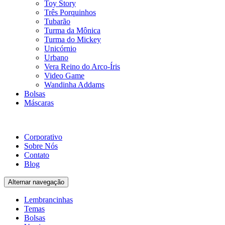
Toy Story
Três Porquinhos
Tubarão
Turma da Mônica
Turma do Mickey
Unicórnio
Urbano
Vera Reino do Arco-Íris
Video Game
Wandinha Addams
Bolsas
Máscaras
Corporativo
Sobre Nós
Contato
Blog
Alternar navegação
Lembrancinhas
Temas
Bolsas