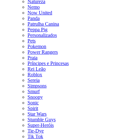
Natureza
Nemo
Now United
Panda
Patrulha Canina
Peppa Pig
Personalizados
Pets
Pokemon
Power Rangers
Praia
Príncipes e Princesas
Rei Leão
Roblox
Sereia
Simpsons
Smurf
Snoopy
Sonic
Spirit
Star Wars
Stumble Guys
Super-Heróis
Tie-Dye
Tik Tok