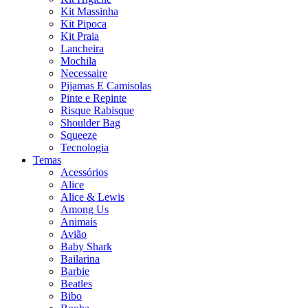
Kit Massinha
Kit Pipoca
Kit Praia
Lancheira
Mochila
Necessaire
Pijamas E Camisolas
Pinte e Repinte
Risque Rabisque
Shoulder Bag
Squeeze
Tecnologia
Temas
Acessórios
Alice
Alice & Lewis
Among Us
Animais
Avião
Baby Shark
Bailarina
Barbie
Beatles
Bibo