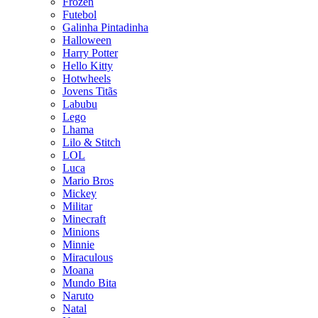
Frozen
Futebol
Galinha Pintadinha
Halloween
Harry Potter
Hello Kitty
Hotwheels
Jovens Titãs
Labubu
Lego
Lhama
Lilo & Stitch
LOL
Luca
Mario Bros
Mickey
Militar
Minecraft
Minions
Minnie
Miraculous
Moana
Mundo Bita
Naruto
Natal