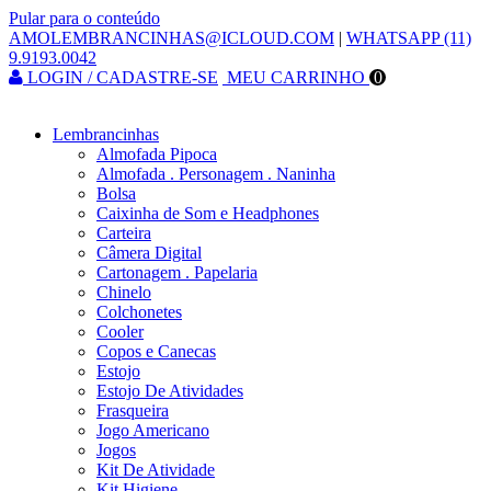
Pular para o conteúdo
AMOLEMBRANCINHAS@ICLOUD.COM
|
WHATSAPP (11)
9.9193.0042
LOGIN / CADASTRE-SE
MEU CARRINHO
0
Lembrancinhas
Almofada Pipoca
Almofada . Personagem . Naninha
Bolsa
Caixinha de Som e Headphones
Carteira
Câmera Digital
Cartonagem . Papelaria
Chinelo
Colchonetes
Cooler
Copos e Canecas
Estojo
Estojo De Atividades
Frasqueira
Jogo Americano
Jogos
Kit De Atividade
Kit Higiene