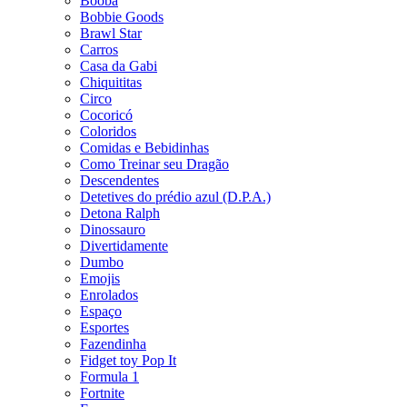
Booba
Bobbie Goods
Brawl Star
Carros
Casa da Gabi
Chiquititas
Circo
Cocoricó
Coloridos
Comidas e Bebidinhas
Como Treinar seu Dragão
Descendentes
Detetives do prédio azul (D.P.A.)
Detona Ralph
Dinossauro
Divertidamente
Dumbo
Emojis
Enrolados
Espaço
Esportes
Fazendinha
Fidget toy Pop It
Formula 1
Fortnite