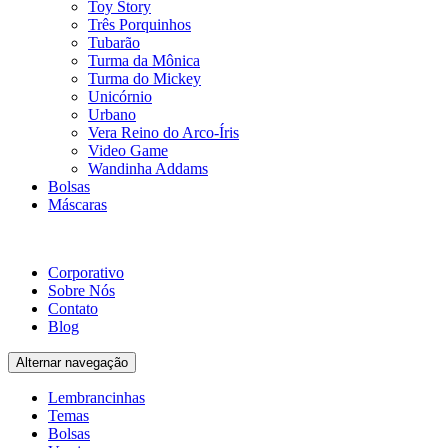
Toy Story
Três Porquinhos
Tubarão
Turma da Mônica
Turma do Mickey
Unicórnio
Urbano
Vera Reino do Arco-Íris
Video Game
Wandinha Addams
Bolsas
Máscaras
Corporativo
Sobre Nós
Contato
Blog
Alternar navegação
Lembrancinhas
Temas
Bolsas