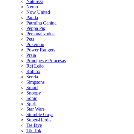
Natureza
Nemo
Now United
Panda
Patrulha Canina
Peppa Pig
Personalizados
Pets
Pokemon
Power Rangers
Praia
Príncipes e Princesas
Rei Leão
Roblox
Sereia
Simpsons
Smurf
Snoopy
Sonic
Spirit
Star Wars
Stumble Guys
Super-Heróis
Tie-Dye
Tik Tok