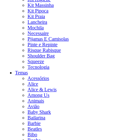
Kit Massinha
Kit Pipoca
Kit Praia
Lancheira
Mochila
Necessaire
Pijamas E Camisolas
Pinte e Repinte
Risque Rabisque
Shoulder Bag
Squeeze
Tecnologia
Temas
Acessórios
Alice
Alice & Lewis
Among Us
Animais
Avião
Baby Shark
Bailarina
Barbie
Beatles
Bibo