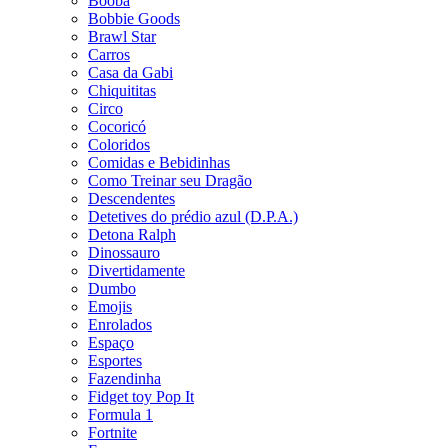
Booba
Bobbie Goods
Brawl Star
Carros
Casa da Gabi
Chiquititas
Circo
Cocoricó
Coloridos
Comidas e Bebidinhas
Como Treinar seu Dragão
Descendentes
Detetives do prédio azul (D.P.A.)
Detona Ralph
Dinossauro
Divertidamente
Dumbo
Emojis
Enrolados
Espaço
Esportes
Fazendinha
Fidget toy Pop It
Formula 1
Fortnite