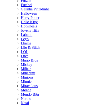
Frozen
Futebol
Galinha Pintadinha
Halloween
Harry Potter
Hello Kitty
Hotwheels
Jovens Titãs
Labubu
Lego
Lhama
Lilo & Stitch
LOL
Luca
Mario Bros
Mickey
Militar
Minecraft
Minions
Minnie
Miraculous
Moana
Mundo Bita
Naruto
Natal