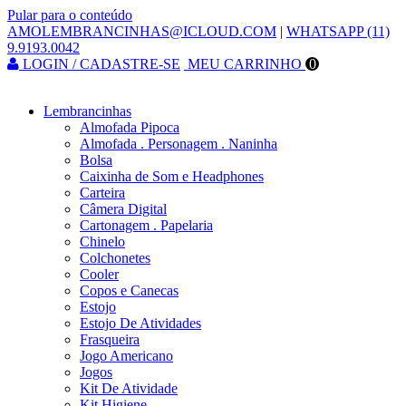
Pular para o conteúdo
AMOLEMBRANCINHAS@ICLOUD.COM
|
WHATSAPP (11)
9.9193.0042
LOGIN / CADASTRE-SE
MEU CARRINHO
0
Lembrancinhas
Almofada Pipoca
Almofada . Personagem . Naninha
Bolsa
Caixinha de Som e Headphones
Carteira
Câmera Digital
Cartonagem . Papelaria
Chinelo
Colchonetes
Cooler
Copos e Canecas
Estojo
Estojo De Atividades
Frasqueira
Jogo Americano
Jogos
Kit De Atividade
Kit Higiene