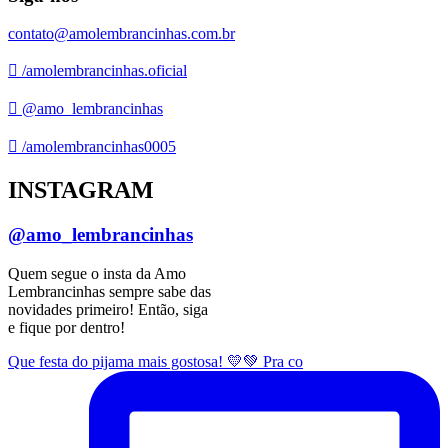
contato@amolembrancinhas.com.br
/amolembrancinhas.oficial
@amo_lembrancinhas
/amolembrancinhas0005
INSTAGRAM
@amo_lembrancinhas
Quem segue o insta da Amo
Lembrancinhas sempre sabe das
novidades primeiro! Então, siga
e fique por dentro!
Que festa do pijama mais gostosa! 💛💚 Pra co