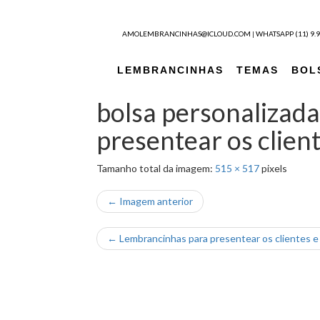
Pular para o conteúdo
AMOLEMBRANCINHAS@ICLOUD.COM
|
WHATSAPP (11) 9.
LEMBRANCINHAS
TEMAS
BOL
bolsa personalizad
presentear os clie
Tamanho total da imagem:
515
×
517
pixels
← Imagem anterior
←
Lembrancinhas para presentear os clientes e 