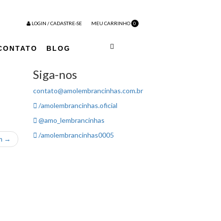
LOGIN / CADASTRE-SE
MEU CARRINHO
0
CONTATO
BLOG
Siga-nos
contato@amolembrancinhas.com.br
/amolembrancinhas.oficial
@amo_lembrancinhas
/amolembrancinhas0005
em →