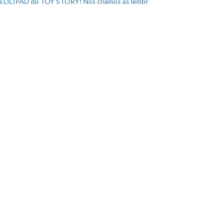
a LILIPAD do TOY STORY! Nós criamos as lembr