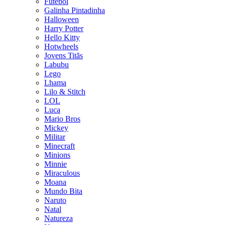
Futebol
Galinha Pintadinha
Halloween
Harry Potter
Hello Kitty
Hotwheels
Jovens Titãs
Labubu
Lego
Lhama
Lilo & Stitch
LOL
Luca
Mario Bros
Mickey
Militar
Minecraft
Minions
Minnie
Miraculous
Moana
Mundo Bita
Naruto
Natal
Natureza