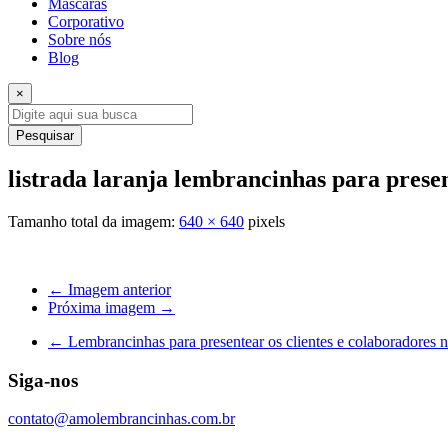
Máscaras
Corporativo
Sobre nós
Blog
×
Pesquisar
listrada laranja lembrancinhas para prese
Tamanho total da imagem:
640
×
640
pixels
← Imagem anterior
Próxima imagem →
←
Lembrancinhas para presentear os clientes e colaboradores n
Siga-nos
contato@amolembrancinhas.com.br