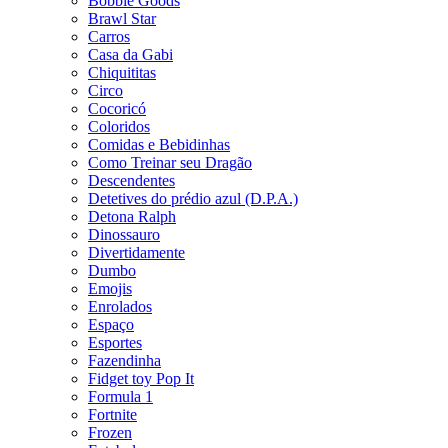
Bobbie Goods
Brawl Star
Carros
Casa da Gabi
Chiquititas
Circo
Cocoricó
Coloridos
Comidas e Bebidinhas
Como Treinar seu Dragão
Descendentes
Detetives do prédio azul (D.P.A.)
Detona Ralph
Dinossauro
Divertidamente
Dumbo
Emojis
Enrolados
Espaço
Esportes
Fazendinha
Fidget toy Pop It
Formula 1
Fortnite
Frozen