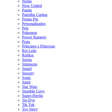
Nemo
Now United
Panda
Patrulha Canina
Peppa Pig
Personalizados
Pets
Pokemon
Power Rangers
Praia
Príncipes e Princesas
Rei Leão
Roblox
Sereia
Simpsons
Smurf
Snoopy
Sonic
Spirit
Star Wars
Stumble Guys
Super-Heróis
Tie-Dye
Tik Tok
Toy Story