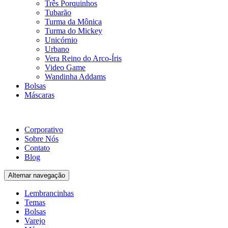
Três Porquinhos
Tubarão
Turma da Mônica
Turma do Mickey
Unicórnio
Urbano
Vera Reino do Arco-Íris
Video Game
Wandinha Addams
Bolsas
Máscaras
Corporativo
Sobre Nós
Contato
Blog
Alternar navegação
Lembrancinhas
Temas
Bolsas
Varejo