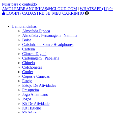
Pular para o conteúdo
AMOLEMBRANCINHAS@ICLOUD.COM
|
WHATSAPP (11) 9.
LOGIN / CADASTRE-SE
MEU CARRINHO
0
Lembrancinhas
Almofada Pipoca
Almofada . Personagem . Naninha
Bolsa
Caixinha de Som e Headphones
Carteira
Câmera Digital
Cartonagem . Papelaria
Chinelo
Colchonetes
Cooler
Copos e Canecas
Estojo
Estojo De Atividades
Frasqueira
Jogo Americano
Jogos
Kit De Atividade
Kit Higiene
Kit Massinha