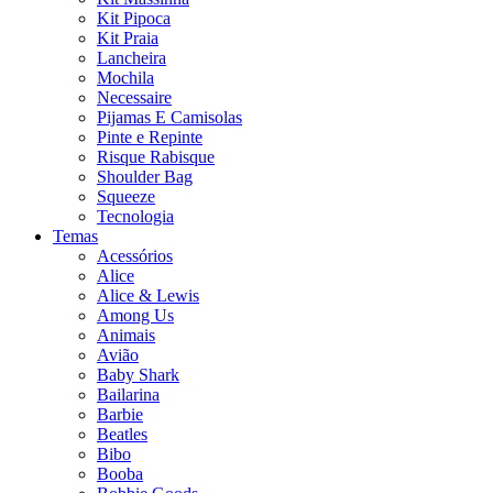
Kit Pipoca
Kit Praia
Lancheira
Mochila
Necessaire
Pijamas E Camisolas
Pinte e Repinte
Risque Rabisque
Shoulder Bag
Squeeze
Tecnologia
Temas
Acessórios
Alice
Alice & Lewis
Among Us
Animais
Avião
Baby Shark
Bailarina
Barbie
Beatles
Bibo
Booba