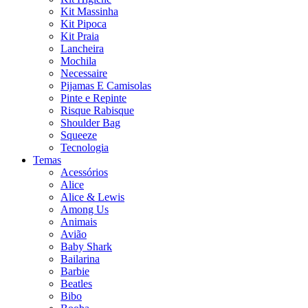
Kit Massinha
Kit Pipoca
Kit Praia
Lancheira
Mochila
Necessaire
Pijamas E Camisolas
Pinte e Repinte
Risque Rabisque
Shoulder Bag
Squeeze
Tecnologia
Temas
Acessórios
Alice
Alice & Lewis
Among Us
Animais
Avião
Baby Shark
Bailarina
Barbie
Beatles
Bibo