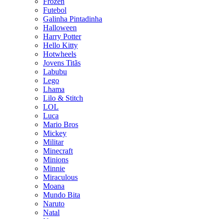
Frozen
Futebol
Galinha Pintadinha
Halloween
Harry Potter
Hello Kitty
Hotwheels
Jovens Titãs
Labubu
Lego
Lhama
Lilo & Stitch
LOL
Luca
Mario Bros
Mickey
Militar
Minecraft
Minions
Minnie
Miraculous
Moana
Mundo Bita
Naruto
Natal