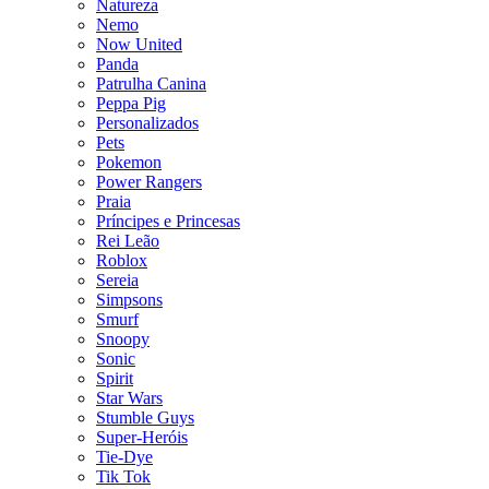
Natureza
Nemo
Now United
Panda
Patrulha Canina
Peppa Pig
Personalizados
Pets
Pokemon
Power Rangers
Praia
Príncipes e Princesas
Rei Leão
Roblox
Sereia
Simpsons
Smurf
Snoopy
Sonic
Spirit
Star Wars
Stumble Guys
Super-Heróis
Tie-Dye
Tik Tok