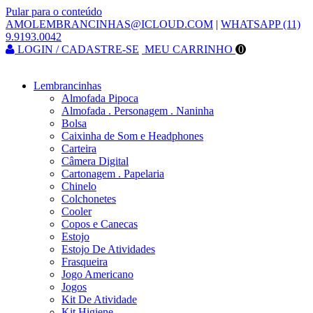
Pular para o conteúdo
AMOLEMBRANCINHAS@ICLOUD.COM
|
WHATSAPP (11)
9.9193.0042
LOGIN / CADASTRE-SE
MEU CARRINHO
0
Lembrancinhas
Almofada Pipoca
Almofada . Personagem . Naninha
Bolsa
Caixinha de Som e Headphones
Carteira
Câmera Digital
Cartonagem . Papelaria
Chinelo
Colchonetes
Cooler
Copos e Canecas
Estojo
Estojo De Atividades
Frasqueira
Jogo Americano
Jogos
Kit De Atividade
Kit Higiene