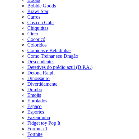
Booba
Bobbie Goods
Brawl Star
Carros
Casa da Gabi
Chiquititas
Circo
Cocoricó
Coloridos
Comidas e Bebidinhas
Como Treinar seu Dragão
Descendentes
Detetives do prédio azul (D.P.A.)
Detona Ralph
Dinossauro
Divertidamente
Dumbo
Emojis
Enrolados
Espaço
Esportes
Fazendinha
Fidget toy Pop It
Formula 1
Fortnite