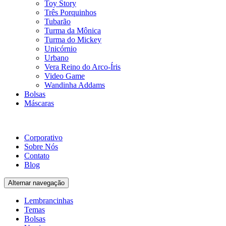
Toy Story
Três Porquinhos
Tubarão
Turma da Mônica
Turma do Mickey
Unicórnio
Urbano
Vera Reino do Arco-Íris
Video Game
Wandinha Addams
Bolsas
Máscaras
Corporativo
Sobre Nós
Contato
Blog
Alternar navegação
Lembrancinhas
Temas
Bolsas