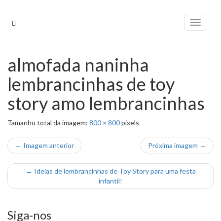
Pular
para
Alterna
o
conteúdo
almofada naninha
lembrancinhas de toy
story amo lembrancinhas
Tamanho total da imagem:
800
×
800
pixels
← Imagem anterior
Próxima imagem →
←
Ideias de lembrancinhas de Toy Story para uma festa
infantil!
Siga-nos