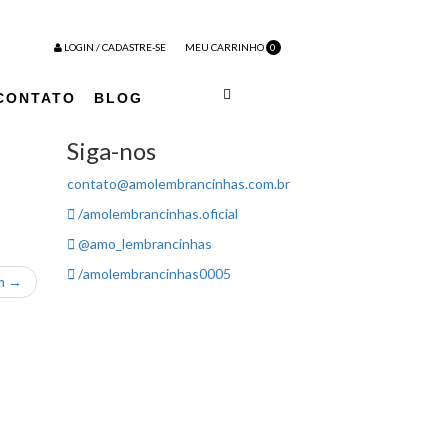
LOGIN / CADASTRE-SE
MEU CARRINHO
0
CONTATO
BLOG
Siga-nos
contato@amolembrancinhas.com.br
/amolembrancinhas.oficial
@amo_lembrancinhas
/amolembrancinhas0005
em →