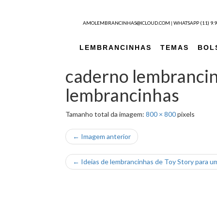
Pular para o conteúdo
AMOLEMBRANCINHAS@ICLOUD.COM
|
WHATSAPP (11) 9.
LEMBRANCINHAS
TEMAS
BOL
caderno lembrancin
lembrancinhas
Tamanho total da imagem:
800
×
800
pixels
← Imagem anterior
←
Ideias de lembrancinhas de Toy Story para uma