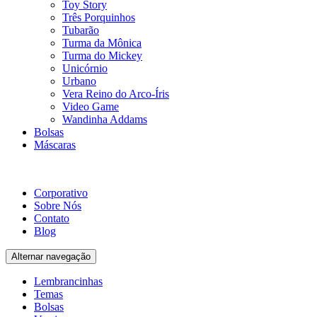
Toy Story
Três Porquinhos
Tubarão
Turma da Mônica
Turma do Mickey
Unicórnio
Urbano
Vera Reino do Arco-Íris
Video Game
Wandinha Addams
Bolsas
Máscaras
Corporativo
Sobre Nós
Contato
Blog
Alternar navegação
Lembrancinhas
Temas
Bolsas