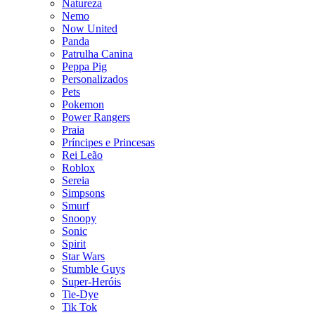
Natureza
Nemo
Now United
Panda
Patrulha Canina
Peppa Pig
Personalizados
Pets
Pokemon
Power Rangers
Praia
Príncipes e Princesas
Rei Leão
Roblox
Sereia
Simpsons
Smurf
Snoopy
Sonic
Spirit
Star Wars
Stumble Guys
Super-Heróis
Tie-Dye
Tik Tok