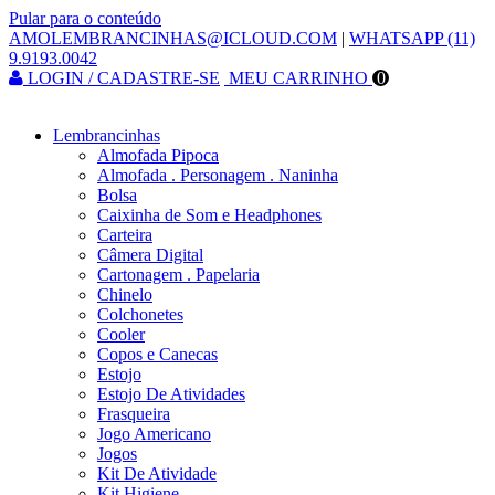
Pular para o conteúdo
AMOLEMBRANCINHAS@ICLOUD.COM
|
WHATSAPP (11)
9.9193.0042
LOGIN / CADASTRE-SE
MEU CARRINHO
0
Lembrancinhas
Almofada Pipoca
Almofada . Personagem . Naninha
Bolsa
Caixinha de Som e Headphones
Carteira
Câmera Digital
Cartonagem . Papelaria
Chinelo
Colchonetes
Cooler
Copos e Canecas
Estojo
Estojo De Atividades
Frasqueira
Jogo Americano
Jogos
Kit De Atividade
Kit Higiene