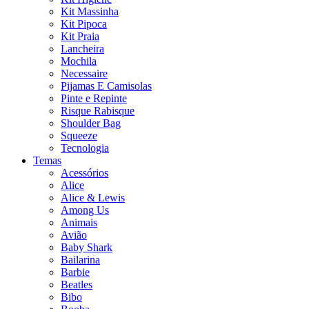
Kit Massinha
Kit Pipoca
Kit Praia
Lancheira
Mochila
Necessaire
Pijamas E Camisolas
Pinte e Repinte
Risque Rabisque
Shoulder Bag
Squeeze
Tecnologia
Temas
Acessórios
Alice
Alice & Lewis
Among Us
Animais
Avião
Baby Shark
Bailarina
Barbie
Beatles
Bibo