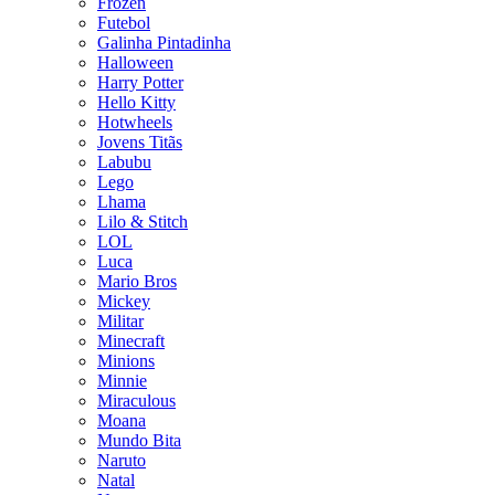
Frozen
Futebol
Galinha Pintadinha
Halloween
Harry Potter
Hello Kitty
Hotwheels
Jovens Titãs
Labubu
Lego
Lhama
Lilo & Stitch
LOL
Luca
Mario Bros
Mickey
Militar
Minecraft
Minions
Minnie
Miraculous
Moana
Mundo Bita
Naruto
Natal