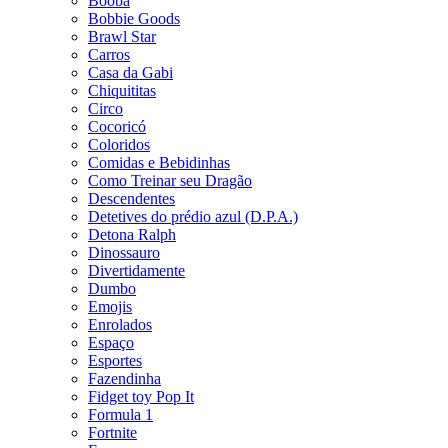
Booba
Bobbie Goods
Brawl Star
Carros
Casa da Gabi
Chiquititas
Circo
Cocoricó
Coloridos
Comidas e Bebidinhas
Como Treinar seu Dragão
Descendentes
Detetives do prédio azul (D.P.A.)
Detona Ralph
Dinossauro
Divertidamente
Dumbo
Emojis
Enrolados
Espaço
Esportes
Fazendinha
Fidget toy Pop It
Formula 1
Fortnite