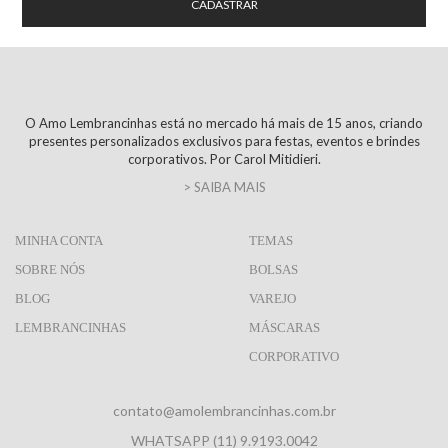
O Amo Lembrancinhas está no mercado há mais de 15 anos, criando
presentes personalizados exclusivos para festas, eventos e brindes
corporativos. Por Carol Mitidieri.
> SAIBA MAIS
MINHA CONTA
TEMAS
SOBRE NÓS
BOLSAS
BLOG
VAREJO
LEMBRANCINHAS
MÁSCARAS
CORPORATIVO
contato@amolembrancinhas.com.br
WHATSAPP (11) 9.9193.0042