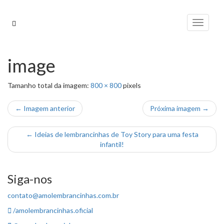
Pular
para
Alterna
o
conteúdo
image
Tamanho total da imagem:
800
×
800
pixels
← Imagem anterior
Próxima imagem →
←
Ideias de lembrancinhas de Toy Story para uma festa
infantil!
Siga-nos
contato@amolembrancinhas.com.br
/amolembrancinhas.oficial