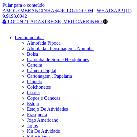
Pular para o conteúdo
AMOLEMBRANCINHAS@ICLOUD.COM
|
WHATSAPP (11)
9.9193.0042
LOGIN / CADASTRE-SE
MEU CARRINHO
0
Lembrancinhas
Almofada Pipoca
Almofada . Personagem . Naninha
Bolsa
Caixinha de Som e Headphones
Carteira
Câmera Digital
Cartonagem . Papelaria
Chinelo
Colchonetes
Cooler
Copos e Canecas
Estojo
Estojo De Atividades
Frasqueira
Jogo Americano
Jogos
Kit De Atividade
Kit Higiene