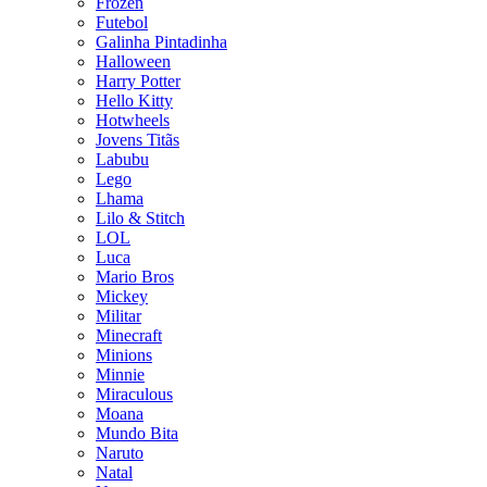
Frozen
Futebol
Galinha Pintadinha
Halloween
Harry Potter
Hello Kitty
Hotwheels
Jovens Titãs
Labubu
Lego
Lhama
Lilo & Stitch
LOL
Luca
Mario Bros
Mickey
Militar
Minecraft
Minions
Minnie
Miraculous
Moana
Mundo Bita
Naruto
Natal