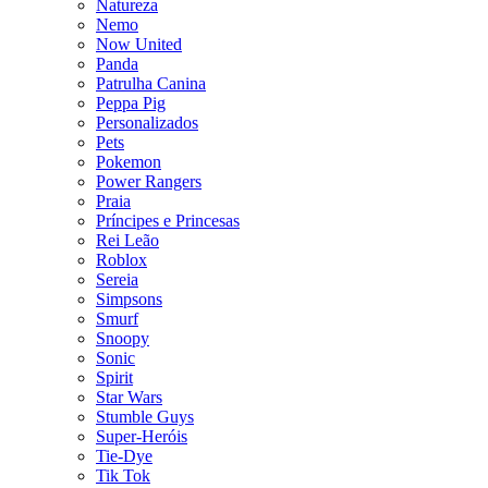
Natureza
Nemo
Now United
Panda
Patrulha Canina
Peppa Pig
Personalizados
Pets
Pokemon
Power Rangers
Praia
Príncipes e Princesas
Rei Leão
Roblox
Sereia
Simpsons
Smurf
Snoopy
Sonic
Spirit
Star Wars
Stumble Guys
Super-Heróis
Tie-Dye
Tik Tok