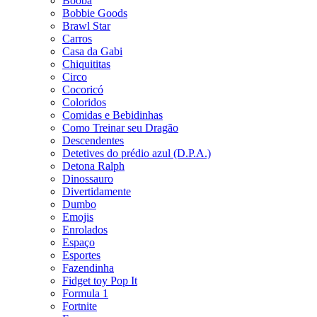
Booba
Bobbie Goods
Brawl Star
Carros
Casa da Gabi
Chiquititas
Circo
Cocoricó
Coloridos
Comidas e Bebidinhas
Como Treinar seu Dragão
Descendentes
Detetives do prédio azul (D.P.A.)
Detona Ralph
Dinossauro
Divertidamente
Dumbo
Emojis
Enrolados
Espaço
Esportes
Fazendinha
Fidget toy Pop It
Formula 1
Fortnite