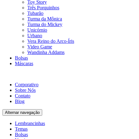
Toy Story
Três Porquinhos
Tubarão
Turma da Mônica
Turma do Mickey
Unicórnio
Urbano
Vera Reino do Arco-Íris
Video Game
Wandinha Addams
Bolsas
Máscaras
Corporativo
Sobre Nós
Contato
Blog
Alternar navegação
Lembrancinhas
Temas
Bolsas