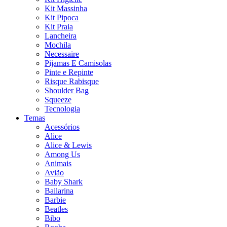
Kit Massinha
Kit Pipoca
Kit Praia
Lancheira
Mochila
Necessaire
Pijamas E Camisolas
Pinte e Repinte
Risque Rabisque
Shoulder Bag
Squeeze
Tecnologia
Temas
Acessórios
Alice
Alice & Lewis
Among Us
Animais
Avião
Baby Shark
Bailarina
Barbie
Beatles
Bibo