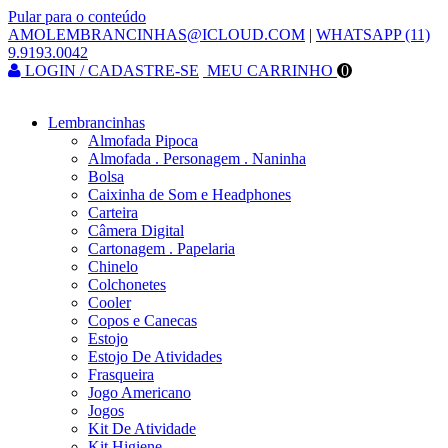
Pular para o conteúdo
AMOLEMBRANCINHAS@ICLOUD.COM
|
WHATSAPP (11)
9.9193.0042
LOGIN / CADASTRE-SE
MEU CARRINHO
0
Lembrancinhas
Almofada Pipoca
Almofada . Personagem . Naninha
Bolsa
Caixinha de Som e Headphones
Carteira
Câmera Digital
Cartonagem . Papelaria
Chinelo
Colchonetes
Cooler
Copos e Canecas
Estojo
Estojo De Atividades
Frasqueira
Jogo Americano
Jogos
Kit De Atividade
Kit Higiene