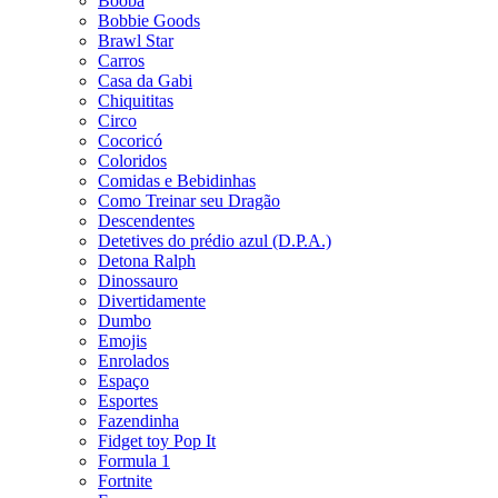
Booba
Bobbie Goods
Brawl Star
Carros
Casa da Gabi
Chiquititas
Circo
Cocoricó
Coloridos
Comidas e Bebidinhas
Como Treinar seu Dragão
Descendentes
Detetives do prédio azul (D.P.A.)
Detona Ralph
Dinossauro
Divertidamente
Dumbo
Emojis
Enrolados
Espaço
Esportes
Fazendinha
Fidget toy Pop It
Formula 1
Fortnite