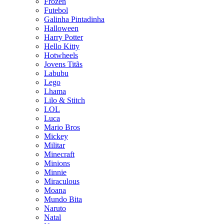
Frozen
Futebol
Galinha Pintadinha
Halloween
Harry Potter
Hello Kitty
Hotwheels
Jovens Titãs
Labubu
Lego
Lhama
Lilo & Stitch
LOL
Luca
Mario Bros
Mickey
Militar
Minecraft
Minions
Minnie
Miraculous
Moana
Mundo Bita
Naruto
Natal