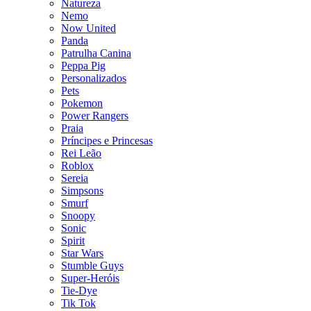
Natureza
Nemo
Now United
Panda
Patrulha Canina
Peppa Pig
Personalizados
Pets
Pokemon
Power Rangers
Praia
Príncipes e Princesas
Rei Leão
Roblox
Sereia
Simpsons
Smurf
Snoopy
Sonic
Spirit
Star Wars
Stumble Guys
Super-Heróis
Tie-Dye
Tik Tok