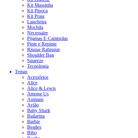
Kit Massinha
Kit Pipoca
Kit Praia
Lancheira
Mochila
Necessaire
Pijamas E Camisolas
Pinte e Repinte
Risque Rabisque
Shoulder Bag
Squeeze
Tecnologia
Temas
Acessórios
Alice
Alice & Lewis
Among Us
Animais
Avião
Baby Shark
Bailarina
Barbie
Beatles
Bibo