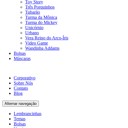
Toy Story
Três Porquinhos
Tubarão
Turma da Mônica
Turma do Mickey
Unicórnio
Urbano
Vera Reino do Arco-Íris
Video Game
Wandinha Addams
Bolsas
Máscaras
Corporativo
Sobre Nós
Contato
Blog
Alternar navegação
Lembrancinhas
Temas
Bolsas