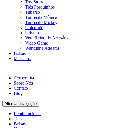
Toy Story
Três Porquinhos
Tubarão
Turma da Mônica
Turma do Mickey
Unicórnio
Urbano
Vera Reino do Arco-Íris
Video Game
Wandinha Addams
Bolsas
Máscaras
Corporativo
Sobre Nós
Contato
Blog
Alternar navegação
Lembrancinhas
Temas
Bolsas