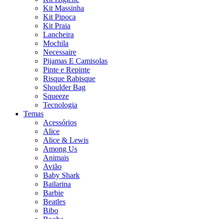
Kit Massinha
Kit Pipoca
Kit Praia
Lancheira
Mochila
Necessaire
Pijamas E Camisolas
Pinte e Repinte
Risque Rabisque
Shoulder Bag
Squeeze
Tecnologia
Temas
Acessórios
Alice
Alice & Lewis
Among Us
Animais
Avião
Baby Shark
Bailarina
Barbie
Beatles
Bibo