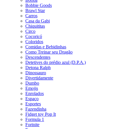
Booba
Bobbie Goods
Brawl Star
Carros
Casa da Gabi
Chiquititas
Circo
Cocoricó
Coloridos
Comidas e Bebidinhas
Como Treinar seu Dragão
Descendentes
Detetives do prédio azul (D.P.A.)
Detona Ralph
Dinossauro
Divertidamente
Dumbo
Emojis
Enrolados
Espaço
Esportes
Fazendinha
Fidget toy Pop It
Formula 1
Fortnite