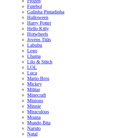
Frozen
Futebol
Galinha Pintadinha
Halloween
Harry Potter
Hello Kitty
Hotwheels
Jovens Titãs
Labubu
Lego
Lhama
Lilo & Stitch
LOL
Luca
Mario Bros
Mickey
Militar
Minecraft
Minions
Minnie
Miraculous
Moana
Mundo Bita
Naruto
Natal