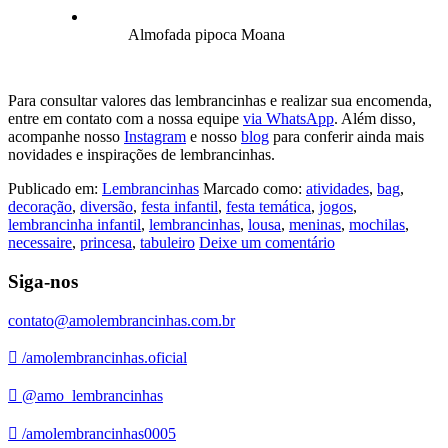
Almofada pipoca Moana
Para consultar valores das lembrancinhas e realizar sua encomenda,
entre em contato com a nossa equipe
via WhatsApp
. Além disso,
acompanhe nosso
Instagram
e nosso
blog
para conferir ainda mais
novidades e inspirações de lembrancinhas.
Publicado em:
Lembrancinhas
Marcado como:
atividades
,
bag
,
decoração
,
diversão
,
festa infantil
,
festa temática
,
jogos
,
lembrancinha infantil
,
lembrancinhas
,
lousa
,
meninas
,
mochilas
,
necessaire
,
princesa
,
tabuleiro
Deixe um comentário
Siga-nos
contato@amolembrancinhas.com.br
/amolembrancinhas.oficial
@amo_lembrancinhas
/amolembrancinhas0005