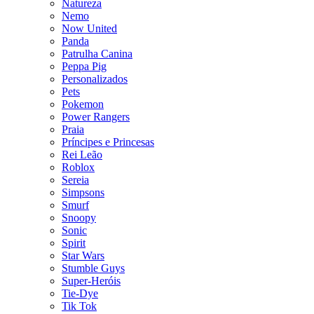
Natureza
Nemo
Now United
Panda
Patrulha Canina
Peppa Pig
Personalizados
Pets
Pokemon
Power Rangers
Praia
Príncipes e Princesas
Rei Leão
Roblox
Sereia
Simpsons
Smurf
Snoopy
Sonic
Spirit
Star Wars
Stumble Guys
Super-Heróis
Tie-Dye
Tik Tok