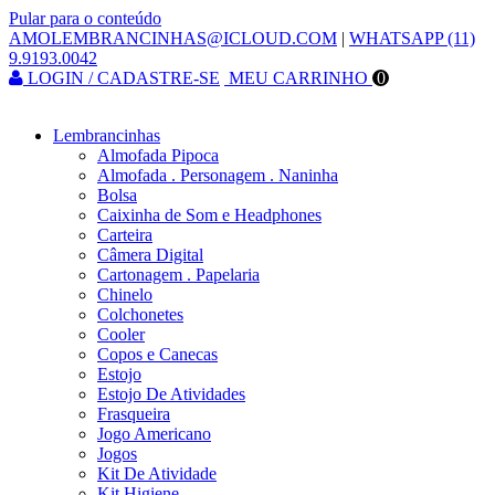
Pular para o conteúdo
AMOLEMBRANCINHAS@ICLOUD.COM
|
WHATSAPP (11)
9.9193.0042
LOGIN / CADASTRE-SE
MEU CARRINHO
0
Lembrancinhas
Almofada Pipoca
Almofada . Personagem . Naninha
Bolsa
Caixinha de Som e Headphones
Carteira
Câmera Digital
Cartonagem . Papelaria
Chinelo
Colchonetes
Cooler
Copos e Canecas
Estojo
Estojo De Atividades
Frasqueira
Jogo Americano
Jogos
Kit De Atividade
Kit Higiene