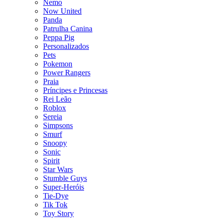
Nemo
Now United
Panda
Patrulha Canina
Peppa Pig
Personalizados
Pets
Pokemon
Power Rangers
Praia
Príncipes e Princesas
Rei Leão
Roblox
Sereia
Simpsons
Smurf
Snoopy
Sonic
Spirit
Star Wars
Stumble Guys
Super-Heróis
Tie-Dye
Tik Tok
Toy Story