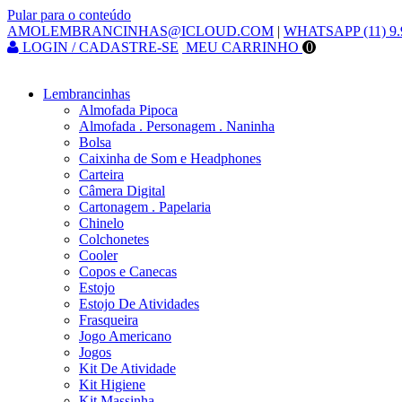
Pular para o conteúdo
AMOLEMBRANCINHAS@ICLOUD.COM
|
WHATSAPP (11) 9.
LOGIN / CADASTRE-SE
MEU CARRINHO
0
Lembrancinhas
Almofada Pipoca
Almofada . Personagem . Naninha
Bolsa
Caixinha de Som e Headphones
Carteira
Câmera Digital
Cartonagem . Papelaria
Chinelo
Colchonetes
Cooler
Copos e Canecas
Estojo
Estojo De Atividades
Frasqueira
Jogo Americano
Jogos
Kit De Atividade
Kit Higiene
Kit Massinha