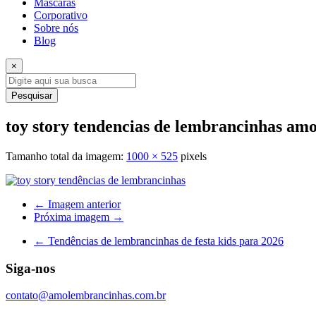
Máscaras
Corporativo
Sobre nós
Blog
×
Pesquisar
toy story tendencias de lembrancinhas am
Tamanho total da imagem:
1000
×
525
pixels
← Imagem anterior
Próxima imagem →
←
Tendências de lembrancinhas de festa kids para 2026
Siga-nos
contato@amolembrancinhas.com.br