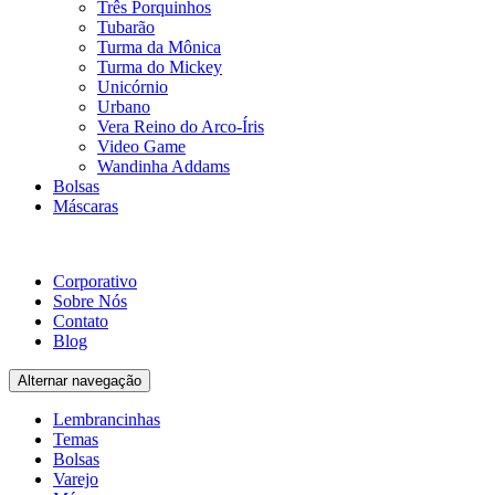
Três Porquinhos
Tubarão
Turma da Mônica
Turma do Mickey
Unicórnio
Urbano
Vera Reino do Arco-Íris
Video Game
Wandinha Addams
Bolsas
Máscaras
Corporativo
Sobre Nós
Contato
Blog
Alternar navegação
Lembrancinhas
Temas
Bolsas
Varejo