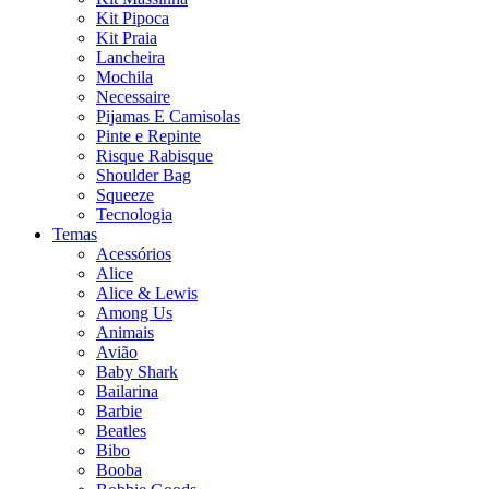
Kit Pipoca
Kit Praia
Lancheira
Mochila
Necessaire
Pijamas E Camisolas
Pinte e Repinte
Risque Rabisque
Shoulder Bag
Squeeze
Tecnologia
Temas
Acessórios
Alice
Alice & Lewis
Among Us
Animais
Avião
Baby Shark
Bailarina
Barbie
Beatles
Bibo
Booba