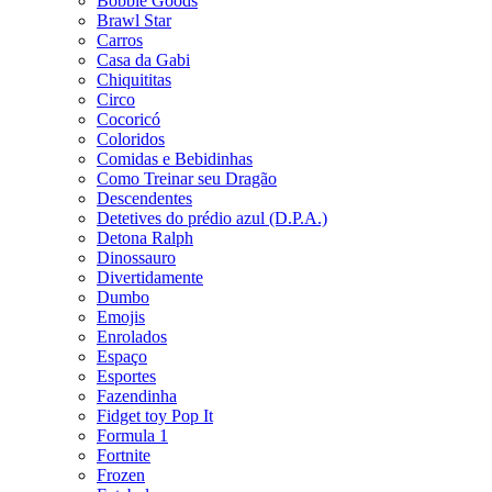
Bobbie Goods
Brawl Star
Carros
Casa da Gabi
Chiquititas
Circo
Cocoricó
Coloridos
Comidas e Bebidinhas
Como Treinar seu Dragão
Descendentes
Detetives do prédio azul (D.P.A.)
Detona Ralph
Dinossauro
Divertidamente
Dumbo
Emojis
Enrolados
Espaço
Esportes
Fazendinha
Fidget toy Pop It
Formula 1
Fortnite
Frozen