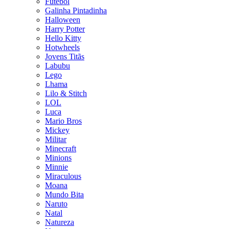
Futebol
Galinha Pintadinha
Halloween
Harry Potter
Hello Kitty
Hotwheels
Jovens Titãs
Labubu
Lego
Lhama
Lilo & Stitch
LOL
Luca
Mario Bros
Mickey
Militar
Minecraft
Minions
Minnie
Miraculous
Moana
Mundo Bita
Naruto
Natal
Natureza